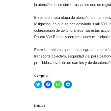
la atención de los siniestros viales que se regi
En esta primera etapa de atención, se han rea
Mitigación, en que se han desviado 3 mil 500 u
colaboración de taxis foráneos. En estas accio
Policía Vial Estatal y corporaciones municipales
Entre las mejoras que se han logrado es un tráns
transporte colectivo, seguridad vial para peaton
prohibidas, invasión de carriles y de desatenció
Compartir:
Haz
Haz
Haz
Haz
clic
clic
clic
clic
para
para
para
para
compartir
compartir
compartir
compartir
en
en
en
en
Twitter
Facebook
WhatsApp
Telegram
(Se
(Se
(Se
(Se
Related
abre
abre
abre
abre
en
en
en
en