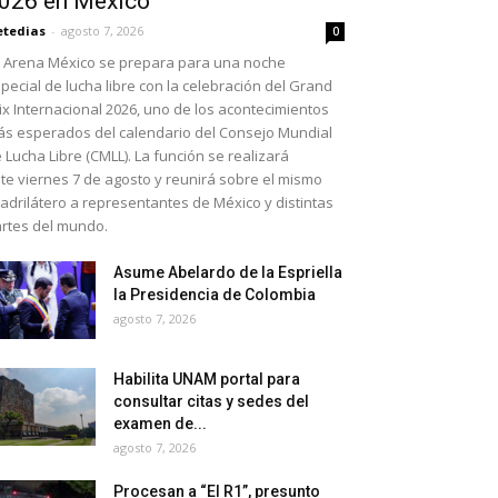
026 en México
etedias
-
agosto 7, 2026
0
 Arena México se prepara para una noche
pecial de lucha libre con la celebración del Grand
ix Internacional 2026, uno de los acontecimientos
s esperados del calendario del Consejo Mundial
 Lucha Libre (CMLL). La función se realizará
te viernes 7 de agosto y reunirá sobre el mismo
adrilátero a representantes de México y distintas
rtes del mundo.
Asume Abelardo de la Espriella
la Presidencia de Colombia
agosto 7, 2026
Habilita UNAM portal para
consultar citas y sedes del
examen de...
agosto 7, 2026
Procesan a “El R1”, presunto