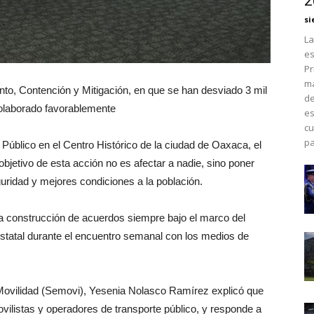
2
si
La
es
Pr
má
to, Contención y Mitigación, en que se han desviado 3 mil
de
colaborado favorablemente
es
cu
pa
úblico en el Centro Histórico de la ciudad de Oaxaca, el
jetivo de esta acción no es afectar a nadie, sino poner
uridad y mejores condiciones a la población.
 la construcción de acuerdos siempre bajo el marco del
 estatal durante el encuentro semanal con los medios de
de Movilidad (Semovi), Yesenia Nolasco Ramírez explicó que
vilistas y operadores de transporte público, y responde a