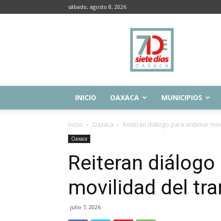
sábado, agosto 8, 2026
Siete
Días
Oaxaca
INICIO
OAXACA
MUNICIPIOS
Inicio
Oaxaca
Reiteran diálogo para ordenar mov
Oaxaca
Reiteran diálogo
movilidad del tr
julio 7, 2026