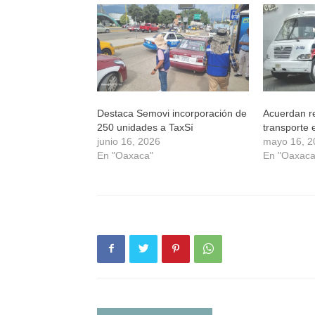
una
una
una
una
ventana
ventana
ventana
ventana
nueva)
nueva)
nueva)
nueva)
Destaca Semovi incorporación de
Acuerdan r
250 unidades a TaxSí
transporte
junio 16, 2026
mayo 16, 2
En "Oaxaca"
En "Oaxaca