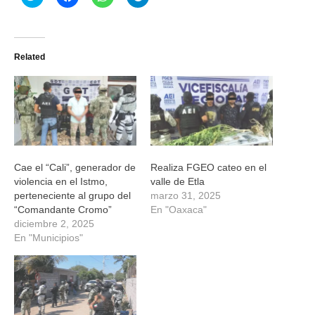
clic
clic
clic
clic
para
para
para
para
compartir
compartir
compartir
compartir
en
en
en
en
Twitter
Facebook
WhatsApp
Telegram
(Se
(Se
(Se
(Se
Related
abre
abre
abre
abre
en
en
en
en
una
una
una
una
ventana
ventana
ventana
ventana
nueva)
nueva)
nueva)
nueva)
Cae el “Cali”, generador de
Realiza FGEO cateo en el
violencia en el Istmo,
valle de Etla
perteneciente al grupo del
marzo 31, 2025
“Comandante Cromo”
En "Oaxaca"
diciembre 2, 2025
En "Municipios"