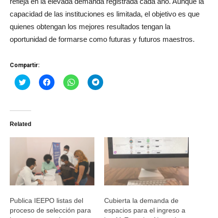
refleja en la elevada demanda registrada cada año. Aunque la
capacidad de las instituciones es limitada, el objetivo es que
quienes obtengan los mejores resultados tengan la
oportunidad de formarse como futuras y futuros maestros.
Compartir:
Haz
Haz
Haz
Haz
clic
clic
clic
clic
para
para
para
para
compartir
compartir
compartir
compartir
en
en
en
en
Twitter
Facebook
WhatsApp
Telegram
(Se
(Se
(Se
(Se
Related
abre
abre
abre
abre
en
en
en
en
una
una
una
una
ventana
ventana
ventana
ventana
nueva)
nueva)
nueva)
nueva)
Publica IEEPO listas del
Cubierta la demanda de
proceso de selección para
espacios para el ingreso a