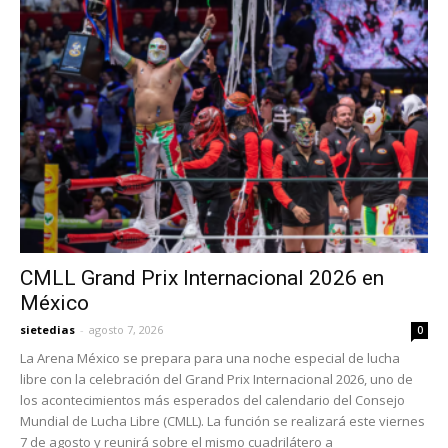
CMLL Grand Prix Internacional 2026 en
México
sietedias
-
agosto 7, 2026
0
La Arena México se prepara para una noche especial de lucha
libre con la celebración del Grand Prix Internacional 2026, uno de
los acontecimientos más esperados del calendario del Consejo
Mundial de Lucha Libre (CMLL). La función se realizará este viernes
7 de agosto y reunirá sobre el mismo cuadrilátero a