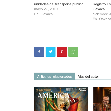
unidades del transporte público
Registro Es
mayo 27, 2019
Oaxaca
En "Oaxaca"
diciembre 
En "Oaxaca
Artículos relacionados
Más del autor