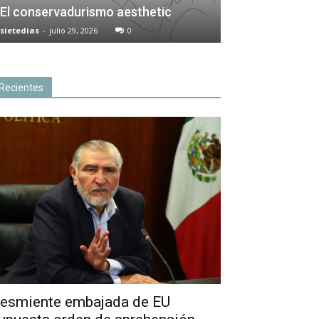
El conservadurismo aesthetic
sietedias
-
julio 29, 2026
0
Recientes
esmiente embajada de EU