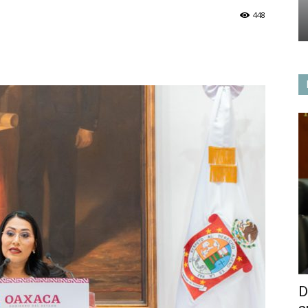
448
D