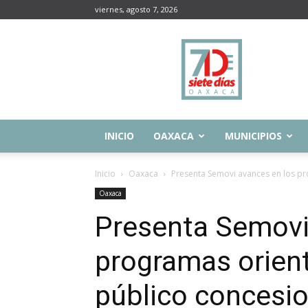
viernes, agosto 7, 2026
Siete
Días
Oaxaca
INICIO
OAXACA
MUNICIPIOS
Inicio
Oaxaca
Presenta Semovi avances en los p
Oaxaca
Presenta Semovi
programas orient
público concesi