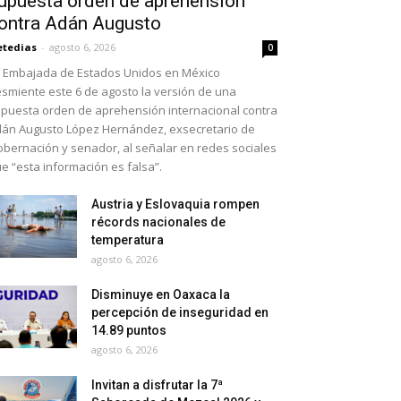
upuesta orden de aprehensión
ontra Adán Augusto
etedias
-
agosto 6, 2026
0
 Embajada de Estados Unidos en México
smiente este 6 de agosto la versión de una
puesta orden de aprehensión internacional contra
án Augusto López Hernández, exsecretario de
bernación y senador, al señalar en redes sociales
e “esta información es falsa”.
Austria y Eslovaquia rompen
récords nacionales de
temperatura
agosto 6, 2026
Disminuye en Oaxaca la
percepción de inseguridad en
14.89 puntos
agosto 6, 2026
Invitan a disfrutar la 7ª