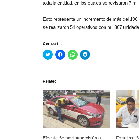
toda la entidad, en los cuales se revisaron 7 mi
Esto representa un incremento de más del 196 p
se realizaron 54 operativos con mil 807 unidad
Compartir:
Haz
Haz
Haz
Haz
clic
clic
clic
clic
para
para
para
para
compartir
compartir
compartir
compartir
en
en
en
en
Twitter
Facebook
WhatsApp
Telegram
(Se
(Se
(Se
(Se
Related
abre
abre
abre
abre
en
en
en
en
una
una
una
una
ventana
ventana
ventana
ventana
nueva)
nueva)
nueva)
nueva)
Efectúa Semovi supervisión a
Fortalece 