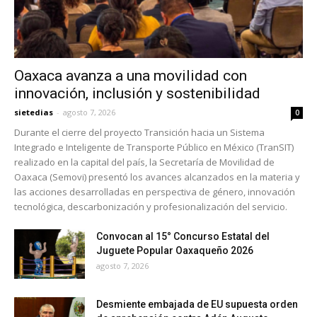
Oaxaca avanza a una movilidad con
innovación, inclusión y sostenibilidad
sietedias
-
agosto 7, 2026
0
Durante el cierre del proyecto Transición hacia un Sistema
Integrado e Inteligente de Transporte Público en México (TranSIT)
realizado en la capital del país, la Secretaría de Movilidad de
Oaxaca (Semovi) presentó los avances alcanzados en la materia y
las acciones desarrolladas en perspectiva de género, innovación
tecnológica, descarbonización y profesionalización del servicio.
Convocan al 15° Concurso Estatal del
Juguete Popular Oaxaqueño 2026
agosto 7, 2026
Desmiente embajada de EU supuesta orden