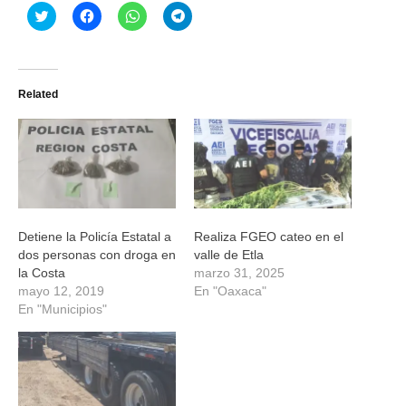
Haz
Haz
Haz
Haz
clic
clic
clic
clic
para
para
para
para
compartir
compartir
compartir
compartir
en
en
en
en
Twitter
Facebook
WhatsApp
Telegram
(Se
(Se
(Se
(Se
Related
abre
abre
abre
abre
en
en
en
en
una
una
una
una
ventana
ventana
ventana
ventana
nueva)
nueva)
nueva)
nueva)
Detiene la Policía Estatal a
Realiza FGEO cateo en el
dos personas con droga en
valle de Etla
la Costa
marzo 31, 2025
mayo 12, 2019
En "Oaxaca"
En "Municipios"