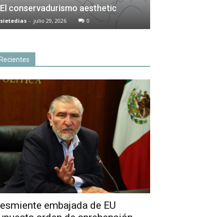
El conservadurismo aesthetic
sietedias
-
julio 29, 2026
0
Recientes
esmiente embajada de EU