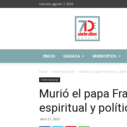
viernes, agosto 7, 2026
Siete
Días
Oaxaca
INICIO
OAXACA
MUNICIPIOS
Inicio
Internacional
Murió el papa Francisco, líder 
Internacional
Murió el papa Fra
espiritual y polít
abril 21, 2025