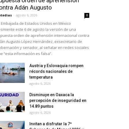
upuesta orden de aprehensión
ontra Adán Augusto
etedias
-
agosto 6, 2026
0
 Embajada de Estados Unidos en México
smiente este 6 de agosto la versión de una
puesta orden de aprehensión internacional contra
án Augusto López Hernández, exsecretario de
bernación y senador, al señalar en redes sociales
e “esta información es falsa”.
Austria y Eslovaquia rompen
récords nacionales de
temperatura
agosto 6, 2026
Disminuye en Oaxaca la
percepción de inseguridad en
14.89 puntos
agosto 6, 2026
Invitan a disfrutar la 7ª