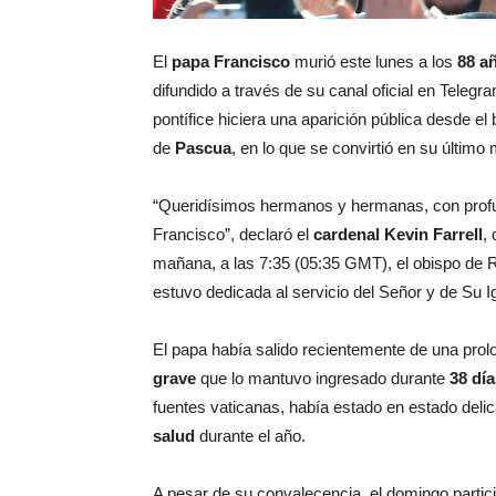
El
papa Francisco
murió este lunes a los
88 a
difundido a través de su canal oficial en Teleg
pontífice hiciera una aparición pública desde el
de
Pascua
, en lo que se convirtió en su últim
“Queridísimos hermanos y hermanas, con profu
Francisco”, declaró el
cardenal Kevin Farrell
,
mañana, a las 7:35 (05:35 GMT), el obispo de R
estuvo dedicada al servicio del Señor y de Su Ig
El papa había salido recientemente de una prol
grave
que lo mantuvo ingresado durante
38 día
fuentes vaticanas, había estado en estado deli
salud
durante el año.
A pesar de su convalecencia, el domingo partici