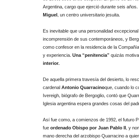
Argentina, cargo que ejerció durante seis años
Miguel
, un centro universitario jesuita.
Es inevitable que una personalidad excepciona
incomprensión de sus contemporáneos, y Bergo
como confesor en la residencia de la Compañía 
y experiencia.
Una “penitencia”
quizás motiva
interior.
De aquella primera travesía del desierto, lo re
cardenal
Antonio Quarracino
que, cuando lo c
Ivereigh, biógrafo de Bergoglio, contó que Quar
Iglesia argentina espera grandes cosas del padr
Así fue como, a comienzos de 1992, el futuro P
fue
ordenado Obispo por Juan Pablo II
, y no
mano derecha del arzobispo Quarracino a quien 