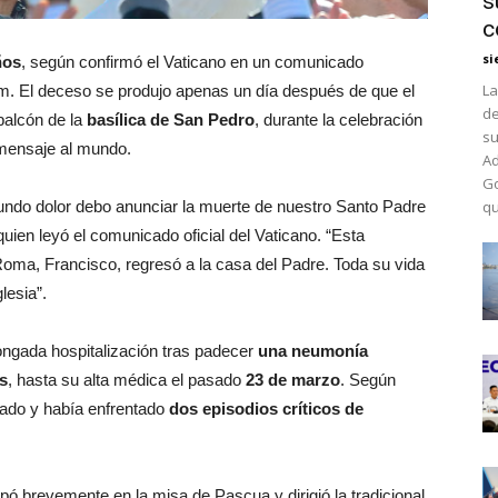
s
c
si
ños
, según confirmó el Vaticano en un comunicado
La
ram. El deceso se produjo apenas un día después de que el
de
 balcón de la
basílica de San Pedro
, durante la celebración
su
o mensaje al mundo.
Ad
Go
ndo dolor debo anunciar la muerte de nuestro Santo Padre
qu
 quien leyó el comunicado oficial del Vaticano. “Esta
oma, Francisco, regresó a la casa del Padre. Toda su vida
lesia”.
ongada hospitalización tras padecer
una neumonía
s
, hasta su alta médica el pasado
23 de marzo
. Según
cado y había enfrentado
dos episodios críticos de
pó brevemente en la misa de Pascua y dirigió la tradicional