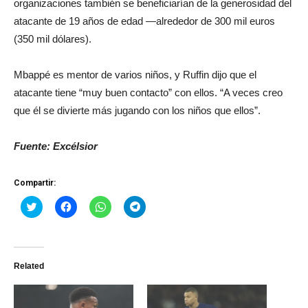
organizaciones también se beneficiarían de la generosidad del
atacante de 19 años de edad —alrededor de 300 mil euros
(350 mil dólares).
Mbappé es mentor de varios niños, y Ruffin dijo que el
atacante tiene “muy buen contacto” con ellos. “A veces creo
que él se divierte más jugando con los niños que ellos”.
Fuente: Excélsior
Compartir:
Haz
Haz
Haz
Haz
clic
clic
clic
clic
para
para
para
para
compartir
compartir
compartir
compartir
en
en
en
en
Twitter
Facebook
WhatsApp
Telegram
(Se
(Se
(Se
(Se
Related
abre
abre
abre
abre
en
en
en
en
una
una
una
una
ventana
ventana
ventana
ventana
nueva)
nueva)
nueva)
nueva)