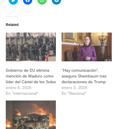
clic
clic
clic
clic
para
para
para
para
compartir
compartir
compartir
compartir
en
en
en
en
Twitter
Facebook
WhatsApp
Telegram
(Se
(Se
(Se
(Se
Related
abre
abre
abre
abre
en
en
en
en
una
una
una
una
ventana
ventana
ventana
ventana
nueva)
nueva)
nueva)
nueva)
Gobierno de EU elimina
“Hay comunicación”,
mención de Maduro como
asegura Sheinbaum tras
líder del Cártel de los Soles
declaraciones de Trump
enero 6, 2026
enero 3, 2026
En "Internacional"
En "Nacional"