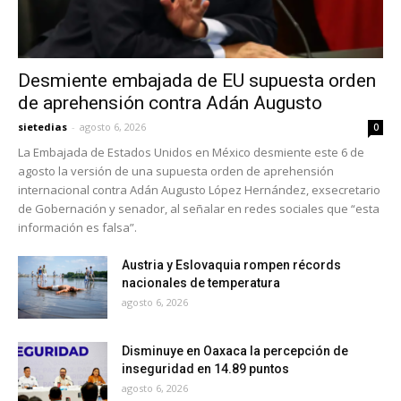
Desmiente embajada de EU supuesta orden
de aprehensión contra Adán Augusto
sietedias
-
agosto 6, 2026
0
La Embajada de Estados Unidos en México desmiente este 6 de
agosto la versión de una supuesta orden de aprehensión
internacional contra Adán Augusto López Hernández, exsecretario
de Gobernación y senador, al señalar en redes sociales que “esta
información es falsa”.
Austria y Eslovaquia rompen récords
nacionales de temperatura
agosto 6, 2026
Disminuye en Oaxaca la percepción de
inseguridad en 14.89 puntos
agosto 6, 2026