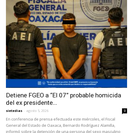
Detiene FGEO a “El 07” probable homicida
del ex presidente...
sietedias
-
agosto 5, 2026
0
En conferencia de prensa efectuada este miércoles, el Fiscal
General del Estado de Oaxaca, Bernardo Rodríguez Alamilla,
informó sobre la detención de una persona del sexo masculino