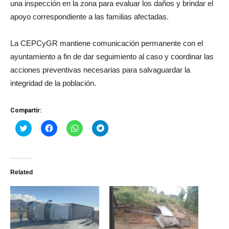
una inspección en la zona para evaluar los daños y brindar el
apoyo correspondiente a las familias afectadas.
La CEPCyGR mantiene comunicación permanente con el
ayuntamiento a fin de dar seguimiento al caso y coordinar las
acciones preventivas necesarias para salvaguardar la
integridad de la población.
Compartir:
Haz
Haz
Haz
Haz
clic
clic
clic
clic
para
para
para
para
compartir
compartir
compartir
compartir
en
en
en
en
Twitter
Facebook
WhatsApp
Telegram
(Se
(Se
(Se
(Se
Related
abre
abre
abre
abre
en
en
en
en
una
una
una
una
ventana
ventana
ventana
ventana
nueva)
nueva)
nueva)
nueva)