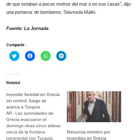
de que estaban a pocos metros del mar o en sus casas”, dijo
una portavoz de bomberos, Stavroula Maliri.
Fuente: La Jornada
Compartir:
Haz
Haz
Haz
Haz
clic
clic
clic
clic
para
para
para
para
compartir
compartir
compartir
compartir
en
en
en
en
Twitter
Facebook
WhatsApp
Telegram
(Se
(Se
(Se
(Se
Related
abre
abre
abre
abre
en
en
en
en
una
una
una
una
Incendio forestal en Grecia
ventana
ventana
ventana
ventana
nueva)
nueva)
nueva)
nueva)
sin control; fuego se
acerca a Turquía
AP.- Las autoridades de
Grecia evacuaron el
domingo otras cinco aldeas
cerca de la frontera
Renuncia ministro por
nororiental con Turquía,
incendios en Grecia