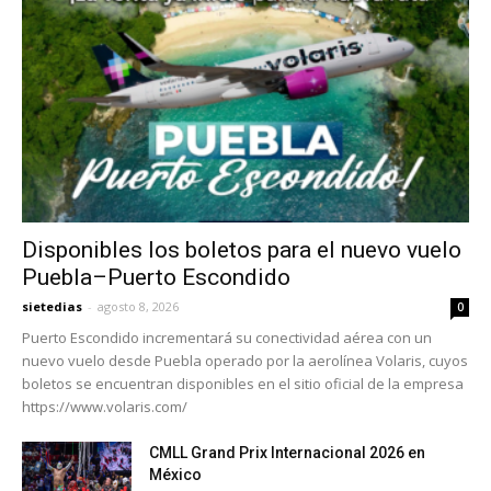
Disponibles los boletos para el nuevo vuelo
Puebla–Puerto Escondido
sietedias
-
agosto 8, 2026
0
Puerto Escondido incrementará su conectividad aérea con un
nuevo vuelo desde Puebla operado por la aerolínea Volaris, cuyos
boletos se encuentran disponibles en el sitio oficial de la empresa
https://www.volaris.com/
CMLL Grand Prix Internacional 2026 en
México