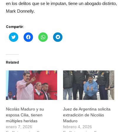
en los delitos que se le imputan, tiene un abogado distinto,
Mark Donnelly.
Compartir:
Haz
Haz
Haz
Haz
clic
clic
clic
clic
para
para
para
para
compartir
compartir
compartir
compartir
en
en
en
en
Twitter
Facebook
WhatsApp
Telegram
(Se
(Se
(Se
(Se
Related
abre
abre
abre
abre
en
en
en
en
una
una
una
una
ventana
ventana
ventana
ventana
nueva)
nueva)
nueva)
nueva)
Nicolás Maduro y su
Juez de Argentina solicita
esposa Cilia, tienen
extradición de Nicolás
múltiples heridas
Maduro
enero 7, 2026
febrero 4, 2026