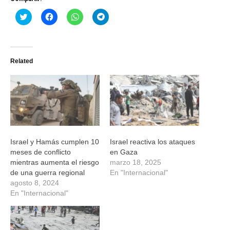
Haz
Haz
Haz
Haz
clic
clic
clic
clic
para
para
para
para
compartir
compartir
compartir
compartir
en
en
en
en
Twitter
Facebook
WhatsApp
Telegram
(Se
(Se
(Se
(Se
Related
abre
abre
abre
abre
en
en
en
en
una
una
una
una
ventana
ventana
ventana
ventana
nueva)
nueva)
nueva)
nueva)
Israel y Hamás cumplen 10
Israel reactiva los ataques
meses de conflicto
en Gaza
mientras aumenta el riesgo
marzo 18, 2025
de una guerra regional
En "Internacional"
agosto 8, 2024
En "Internacional"