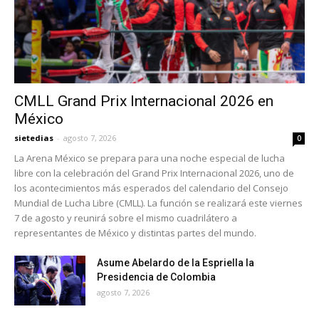
CMLL Grand Prix Internacional 2026 en
México
sietedias
-
agosto 7, 2026
0
La Arena México se prepara para una noche especial de lucha
libre con la celebración del Grand Prix Internacional 2026, uno de
los acontecimientos más esperados del calendario del Consejo
Mundial de Lucha Libre (CMLL). La función se realizará este viernes
7 de agosto y reunirá sobre el mismo cuadrilátero a
representantes de México y distintas partes del mundo.
Asume Abelardo de la Espriella la
Presidencia de Colombia
agosto 7, 2026