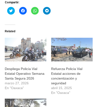
Compartir:
Haz
Haz
Haz
Haz
clic
clic
clic
clic
para
para
para
para
compartir
compartir
compartir
compartir
en
en
en
en
Twitter
Facebook
WhatsApp
Telegram
(Se
(Se
(Se
(Se
Related
abre
abre
abre
abre
en
en
en
en
una
una
una
una
ventana
ventana
ventana
ventana
nueva)
nueva)
nueva)
nueva)
Despliega Policía Vial
Refuerza Policía Vial
Estatal Operativo Semana
Estatal acciones de
Santa Segura 2026
concientización y
marzo 27, 2026
seguridad
En "Oaxaca"
abril 15, 2025
En "Oaxaca"