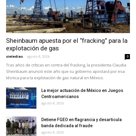
Sheinbaum apuesta por el “fracking” para la
explotación de gas
sietedias
-
agosto 8, 2026
0
Tras años de críticas en contra del fracking, la presidenta Claudia
Sheinbaum anunció este año que su gobierno apostará por esa
técnica para la explotación de gas natural en México.
La mejor actuación de México en Juegos
Centroamericanos
agosto 8, 2026
Detiene FGEO en flagrancia y desarticula
banda dedicada al fraude
agosto 8, 2026