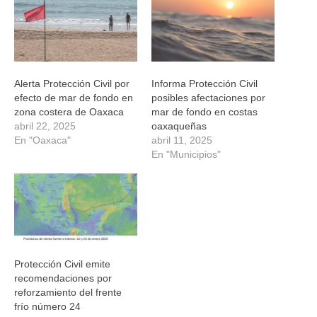
ventana
ventana
ventana
ventana
nueva)
nueva)
nueva)
nueva)
Alerta Protección Civil por
Informa Protección Civil
efecto de mar de fondo en
posibles afectaciones por
zona costera de Oaxaca
mar de fondo en costas
abril 22, 2025
oaxaqueñas
En "Oaxaca"
abril 11, 2025
En "Municipios"
Protección Civil emite
recomendaciones por
reforzamiento del frente
frío número 24