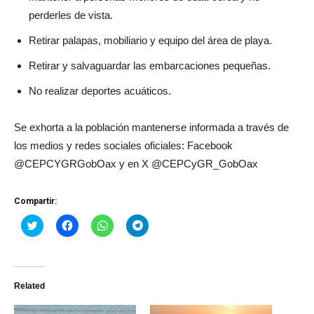
perderles de vista.
Retirar palapas, mobiliario y equipo del área de playa.
Retirar y salvaguardar las embarcaciones pequeñas.
No realizar deportes acuáticos.
Se exhorta a la población mantenerse informada a través de
los medios y redes sociales oficiales: Facebook
@CEPCYGRGobOax y en X @CEPCyGR_GobOax
Compartir:
Haz
Haz
Haz
Haz
clic
clic
clic
clic
para
para
para
para
compartir
compartir
compartir
compartir
en
en
en
en
Twitter
Facebook
WhatsApp
Telegram
(Se
(Se
(Se
(Se
Related
abre
abre
abre
abre
en
en
en
en
una
una
una
una