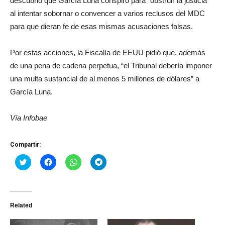
descubrió que García Luna conspiró para “obstruir la justicia”
al intentar sobornar o convencer a varios reclusos del MDC
para que dieran fe de esas mismas acusaciones falsas.
Por estas acciones, la Fiscalía de EEUU pidió que, además
de una pena de cadena perpetua, “el Tribunal debería imponer
una multa sustancial de al menos 5 millones de dólares” a
García Luna.
Vía Infobae
Compartir:
Haz
Haz
Haz
Haz
clic
clic
clic
clic
para
para
para
para
compartir
compartir
compartir
compartir
en
en
en
en
Twitter
Facebook
WhatsApp
Telegram
(Se
(Se
(Se
(Se
Related
abre
abre
abre
abre
en
en
en
en
una
una
una
una