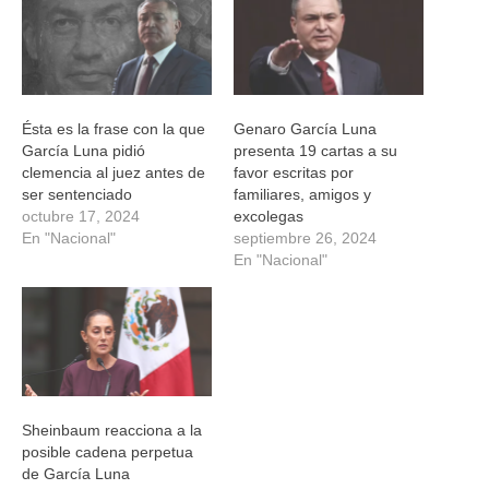
ventana
ventana
ventana
ventana
nueva)
nueva)
nueva)
nueva)
Ésta es la frase con la que
Genaro García Luna
García Luna pidió
presenta 19 cartas a su
clemencia al juez antes de
favor escritas por
ser sentenciado
familiares, amigos y
octubre 17, 2024
excolegas
En "Nacional"
septiembre 26, 2024
En "Nacional"
Sheinbaum reacciona a la
posible cadena perpetua
de García Luna