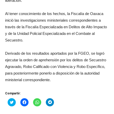
liberación.
Al tener conocimiento de los hechos, la Fiscalía de Oaxaca
inició las investigaciones ministeriales correspondientes a
través de la Fiscalía Especializada en Delitos de Alto Impacto
y de la Unidad Policial Especializada en el Combate al
Secuestro.
Derivado de los resultados aportados por la FGEO, se logró
ejecutar la orden de aprehensión por los delitos de Secuestro
Agravado, Robo Calificado con Violencia y Robo Específico,
para posteriormente ponerlo a disposición de la autoridad
ministerial correspondiente.
Compartir:
Haz
Haz
Haz
Haz
clic
clic
clic
clic
para
para
para
para
compartir
compartir
compartir
compartir