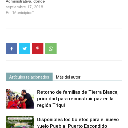
Administrativa, donde
impidieron el paso a
septiembre 17, 2018
personal y visitantes, ya
En "Municipios"
que bloquearon los
torniquetes de entrada y
salida, para exigir la
libertad de presos políticos.
Por ello, los trabajadores al
Servicio de los Poderes del
Estado e…
Artículos relacionados
Más del autor
Retorno de familias de Tierra Blanca,
prioridad para reconstruir paz en la
región Triqui
Disponibles los boletos para el nuevo
vuelo Puebla–Puerto Escondido