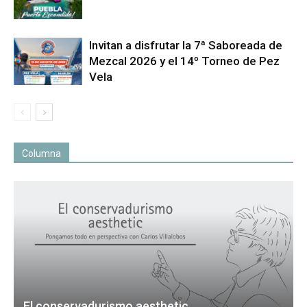
Invitan a disfrutar la 7ª Saboreada de
Mezcal 2026 y el 14º Torneo de Pez
Vela
Columna
El conservadurismo aesthetic