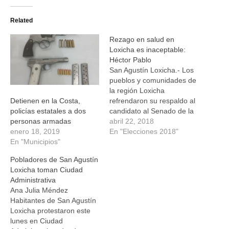
en
en
en
en
Twitter
Facebook
WhatsApp
Telegram
(Se
(Se
(Se
(Se
Related
abre
abre
abre
abre
en
en
en
en
una
una
una
una
Rezago en salud en
ventana
ventana
ventana
ventana
nueva)
nueva)
nueva)
nueva)
Loxicha es inaceptable:
Héctor Pablo
San Agustín Loxicha.- Los
pueblos y comunidades de
la región Loxicha
refrendaron su respaldo al
Detienen en la Costa,
candidato al Senado de la
policías estatales a dos
Coalición “Por México al
abril 22, 2018
personas armadas
Frente”, Héctor Pablo
En "Elecciones 2018"
enero 18, 2019
Ramírez Puga Leyva, a
En "Municipios"
quien agradecieron todos
Pobladores de San Agustín
los apoyos y gestiones que
Loxicha toman Ciudad
ha logrado en beneficio de
Administrativa
las familias más humildes.
Ana Julia Méndez
En esta tierra…
Habitantes de San Agustín
Loxicha protestaron este
lunes en Ciudad