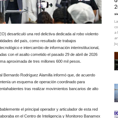
d
2
si
La
co
a 
) desarticuló una red delictiva dedicada al robo violento
ar
idades del país, como resultado de trabajos
Ju
 tecnológico e intercambio de información interinstitucional,
adas con el asalto cometido el pasado 29 de abril de 2026
ma aproximada de tres millones 600 mil pesos.
al Bernardo Rodríguez Alamilla informó que, de acuerdo
mantenía un esquema de operación coordinado para
uentahabientes tras realizar movimientos bancarios de alto
bablemente el principal operador y articulador de esta red
n laboraba en el Centro de Inteligencia y Monitoreo Banamex