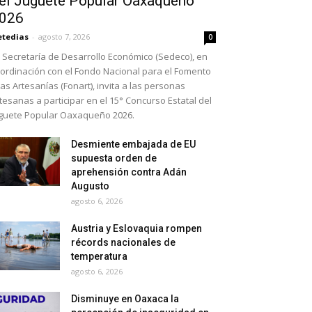
el Juguete Popular Oaxaqueño
026
etedias
-
agosto 7, 2026
0
 Secretaría de Desarrollo Económico (Sedeco), en
ordinación con el Fondo Nacional para el Fomento
las Artesanías (Fonart), invita a las personas
tesanas a participar en el 15° Concurso Estatal del
guete Popular Oaxaqueño 2026.
Desmiente embajada de EU
supuesta orden de
aprehensión contra Adán
Augusto
agosto 6, 2026
Austria y Eslovaquia rompen
récords nacionales de
temperatura
agosto 6, 2026
Disminuye en Oaxaca la