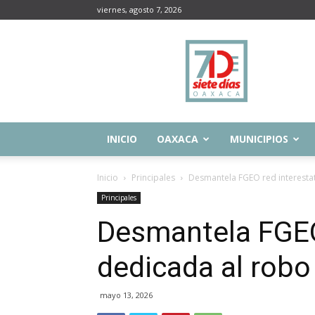
viernes, agosto 7, 2026
Siete
Días
Oaxaca
INICIO
OAXACA
MUNICIPIOS
Inicio
Principales
Desmantela FGEO red interesta
Principales
Desmantela FGEO 
dedicada al robo
mayo 13, 2026