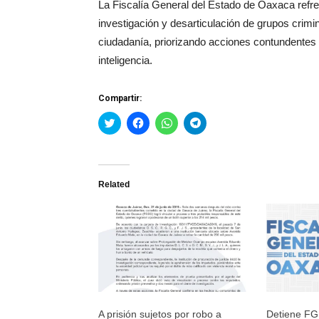
La Fiscalía General del Estado de Oaxaca refr
investigación y desarticulación de grupos crimin
ciudadanía, priorizando acciones contundentes s
inteligencia.
Compartir:
Haz
Haz
Haz
Haz
clic
clic
clic
clic
para
para
para
para
compartir
compartir
compartir
compartir
en
en
en
en
Twitter
Facebook
WhatsApp
Telegram
(Se
(Se
(Se
(Se
Related
abre
abre
abre
abre
en
en
en
en
una
una
una
una
ventana
ventana
ventana
ventana
nueva)
nueva)
nueva)
nueva)
A prisión sujetos por robo a
Detiene FG