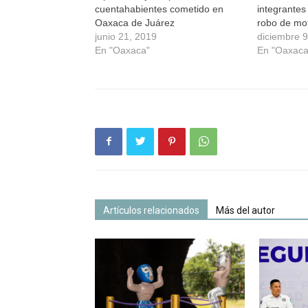
cuentahabientes cometido en
integrantes
Oaxaca de Juárez
robo de mot
junio 21, 2019
diciembre 
En "Oaxaca"
En "Oaxaca
Artículos relacionados
Más del autor