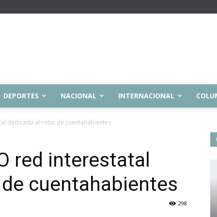
DEPORTES
NACIONAL
INTERNACIONAL
COLU
tal dedicada al robo de cuentahabientes
red interestatal
 de cuentahabientes
298