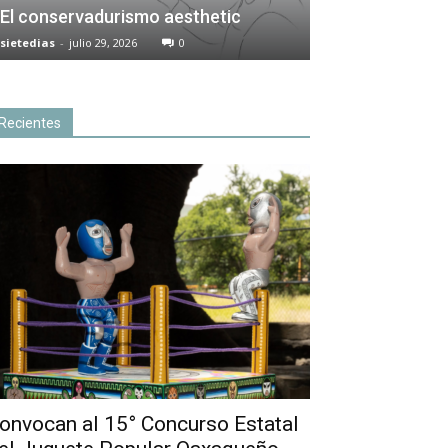
El conservadurismo aesthetic
sietedias
-
julio 29, 2026
0
Recientes
onvocan al 15° Concurso Estatal