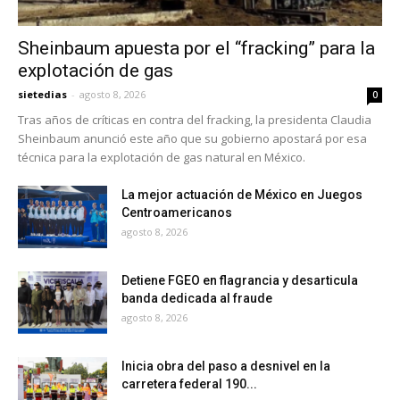
Sheinbaum apuesta por el “fracking” para la
explotación de gas
sietedias
-
agosto 8, 2026
0
Tras años de críticas en contra del fracking, la presidenta Claudia
Sheinbaum anunció este año que su gobierno apostará por esa
técnica para la explotación de gas natural en México.
La mejor actuación de México en Juegos
Centroamericanos
agosto 8, 2026
Detiene FGEO en flagrancia y desarticula
banda dedicada al fraude
agosto 8, 2026
Inicia obra del paso a desnivel en la
carretera federal 190...