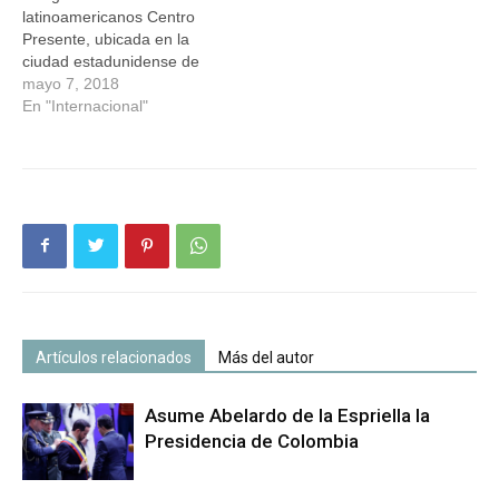
latinoamericanos Centro
Presente, ubicada en la
ciudad estadunidense de
Boston (noreste), junto a
mayo 7, 2018
congresistas demócratas
En "Internacional"
de Estados Unidos
protestarán este lunes
contra la cancelación del
Estatus de Protección
Temporal (TPS) a
Honduras y otros países.
"El congresista Joe
Kennedy y el congresista
Jim McGovern se unirán…
Artículos relacionados
Más del autor
Asume Abelardo de la Espriella la
Presidencia de Colombia