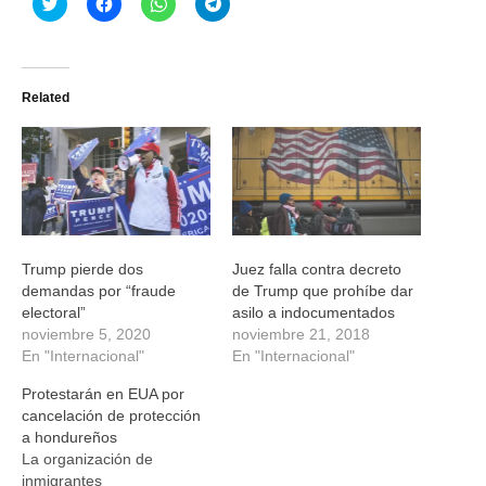
Haz
Haz
Haz
Haz
clic
clic
clic
clic
para
para
para
para
compartir
compartir
compartir
compartir
en
en
en
en
Twitter
Facebook
WhatsApp
Telegram
(Se
(Se
(Se
(Se
Related
abre
abre
abre
abre
en
en
en
en
una
una
una
una
ventana
ventana
ventana
ventana
nueva)
nueva)
nueva)
nueva)
Trump pierde dos
Juez falla contra decreto
demandas por “fraude
de Trump que prohíbe dar
electoral”
asilo a indocumentados
noviembre 5, 2020
noviembre 21, 2018
En "Internacional"
En "Internacional"
Protestarán en EUA por
cancelación de protección
a hondureños
La organización de
inmigrantes