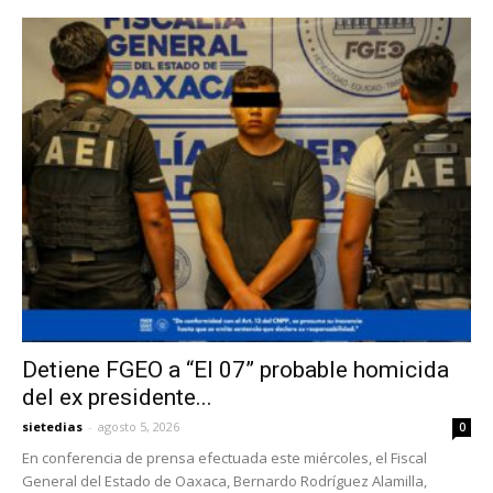
Detiene FGEO a “El 07” probable homicida
del ex presidente...
sietedias
-
agosto 5, 2026
0
En conferencia de prensa efectuada este miércoles, el Fiscal
General del Estado de Oaxaca, Bernardo Rodríguez Alamilla,