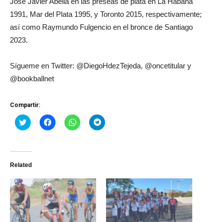
José Javier Abella en las preseas de plata en La Habana
1991, Mar del Plata 1995, y Toronto 2015, respectivamente;
así como Raymundo Fulgencio en el bronce de Santiago
2023.
Sígueme en Twitter: @DiegoHdezTejeda, @oncetitular y
@bookballnet
Compartir:
Haz
Haz
Haz
Haz
clic
clic
clic
clic
para
para
para
para
compartir
compartir
compartir
compartir
en
en
en
en
Twitter
Facebook
WhatsApp
Telegram
(Se
(Se
(Se
(Se
Related
abre
abre
abre
abre
en
en
en
en
una
una
una
una
ventana
ventana
ventana
ventana
nueva)
nueva)
nueva)
nueva)