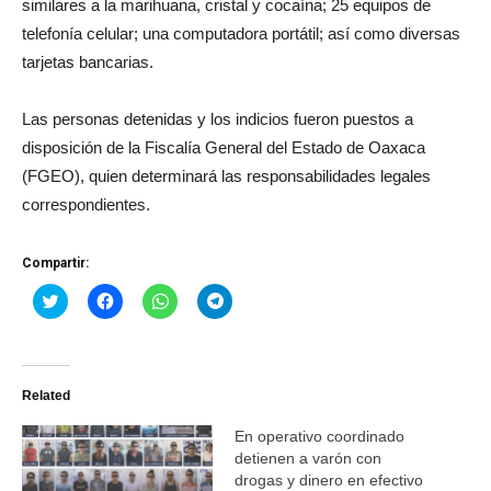
similares a la marihuana, cristal y cocaína; 25 equipos de
telefonía celular; una computadora portátil; así como diversas
tarjetas bancarias.
Las personas detenidas y los indicios fueron puestos a
disposición de la Fiscalía General del Estado de Oaxaca
(FGEO), quien determinará las responsabilidades legales
correspondientes.
Compartir:
Haz
Haz
Haz
Haz
clic
clic
clic
clic
para
para
para
para
compartir
compartir
compartir
compartir
en
en
en
en
Twitter
Facebook
WhatsApp
Telegram
(Se
(Se
(Se
(Se
Related
abre
abre
abre
abre
en
en
en
en
una
una
una
una
En operativo coordinado
ventana
ventana
ventana
ventana
nueva)
nueva)
nueva)
nueva)
detienen a varón con
drogas y dinero en efectivo