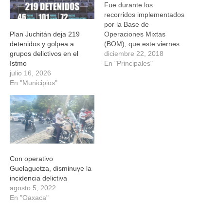
Fue durante los
recorridos implementados
por la Base de
Operaciones Mixtas
Plan Juchitán deja 219
(BOM), que este viernes
detenidos y golpea a
fue detenido quien se
diciembre 22, 2018
grupos delictivos en el
identificó como C.M., como
En "Principales"
Istmo
presunto responsable de
julio 16, 2026
delitoscontra la salud, así
En "Municipios"
lo informa la Secretaría de
Seguridad Pública de
Oaxaca (SSPO). El
aseguramiento lo
realizaron destacamentado
s tanto de la Policía Estatal
como de la Secretaría de
Con operativo
la…
Guelaguetza, disminuye la
incidencia delictiva
agosto 5, 2022
En "Oaxaca"