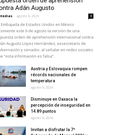
upuesta orden de aprehensión
ontra Adán Augusto
etedias
-
agosto 6, 2026
0
 Embajada de Estados Unidos en México
smiente este 6 de agosto la versión de una
puesta orden de aprehensión internacional contra
án Augusto López Hernández, exsecretario de
bernación y senador, al señalar en redes sociales
e “esta información es falsa”.
Austria y Eslovaquia rompen
récords nacionales de
temperatura
agosto 6, 2026
Disminuye en Oaxaca la
percepción de inseguridad en
14.89 puntos
agosto 6, 2026
Invitan a disfrutar la 7ª