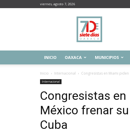
viernes, agosto 7, 2026
Siete
Días
Oaxaca
INICIO
OAXACA
MUNICIPIOS
Inicio
Internacional
Congresistas en Miami piden 
Internacional
Congresistas en
México frenar su
Cuba