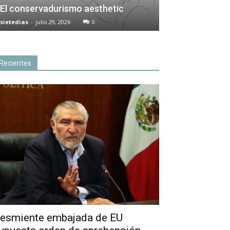
El conservadurismo aesthetic
sietedias
-
julio 29, 2026
0
Recientes
esmiente embajada de EU