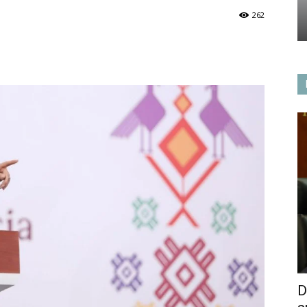
262
D