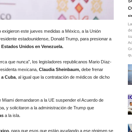
s
c
si
La
de
 exigieron este jueves medidas a México, a la Unión
su
presidente estadounidense, Donald Trump, para presionar a
Ad
e Estados Unidos en Venezuela.
Go
qu
cerca que nunca”, los legisladores republicanos Mario Díaz-
presidenta mexicana,
Claudia Sheinbaum,
debe frenar
 a Cuba
, al igual que la contratación de médicos de dicho
e Miami demandaron a la UE suspender el Acuerdo de
, y solicitaron a la administración de Trump que
as
a la isla.
xico,
para que esos que están ayudando a ese régimen se