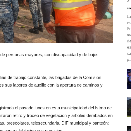
2
si
La
es
Pr
má
de
es
cu
s de personas mayores, con discapacidad y de bajos
pa
ías de trabajo constante, las brigadas de la Comisión
es sus labores de auxilio con la apertura de caminos y
istrada el pasado lunes en esta municipalidad del Istmo de
zaron retiro y troceo de vegetación y árboles derribados en
as, prescolares, telesecundaria, DIF municipal y panteón;
es han restablecido sus servicios.