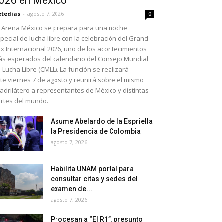
026 en México
etedias
-
agosto 7, 2026
0
 Arena México se prepara para una noche
pecial de lucha libre con la celebración del Grand
ix Internacional 2026, uno de los acontecimientos
s esperados del calendario del Consejo Mundial
 Lucha Libre (CMLL). La función se realizará
te viernes 7 de agosto y reunirá sobre el mismo
adrilátero a representantes de México y distintas
rtes del mundo.
Asume Abelardo de la Espriella
la Presidencia de Colombia
agosto 7, 2026
Habilita UNAM portal para
consultar citas y sedes del
examen de...
agosto 7, 2026
Procesan a “El R1”, presunto