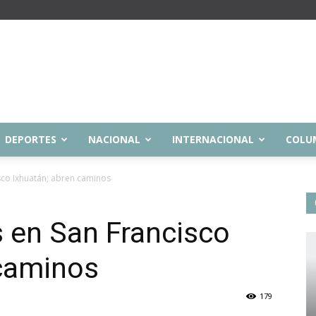
DEPORTES
NACIONAL
INTERNACIONAL
COLU
sco Ixhuatán; abren caminos
 en San Francisco
 caminos
179