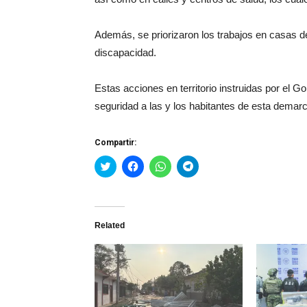
Además, se priorizaron los trabajos en casas 
discapacidad.
Estas acciones en territorio instruidas por el 
seguridad a las y los habitantes de esta demar
Compartir:
Haz
Haz
Haz
Haz
clic
clic
clic
clic
para
para
para
para
compartir
compartir
compartir
compartir
en
en
en
en
Twitter
Facebook
WhatsApp
Telegram
(Se
(Se
(Se
(Se
Related
abre
abre
abre
abre
en
en
en
en
una
una
una
una
ventana
ventana
ventana
ventana
nueva)
nueva)
nueva)
nueva)