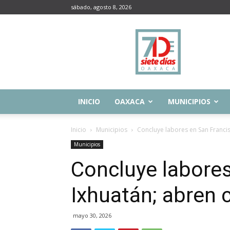
sábado, agosto 8, 2026
Siete
Días
Oaxaca
INICIO
OAXACA
MUNICIPIOS
Inicio
Municipios
Concluye labores en San Franci
Municipios
Concluye labores
Ixhuatán; abren
mayo 30, 2026