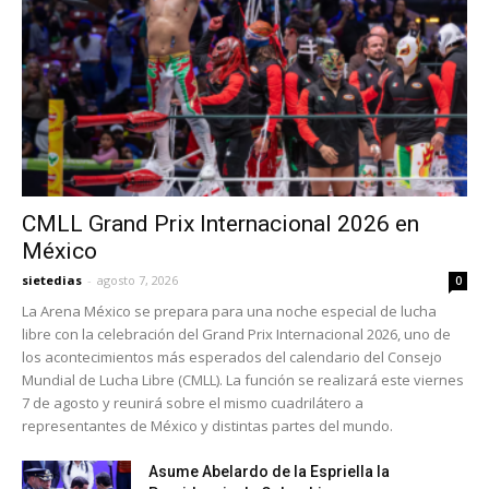
CMLL Grand Prix Internacional 2026 en
México
sietedias
-
agosto 7, 2026
0
La Arena México se prepara para una noche especial de lucha
libre con la celebración del Grand Prix Internacional 2026, uno de
los acontecimientos más esperados del calendario del Consejo
Mundial de Lucha Libre (CMLL). La función se realizará este viernes
7 de agosto y reunirá sobre el mismo cuadrilátero a
representantes de México y distintas partes del mundo.
Asume Abelardo de la Espriella la