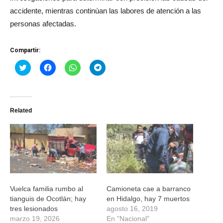
accidente, mientras continúan las labores de atención a las
personas afectadas.
Compartir:
Haz
Haz
Haz
Haz
clic
clic
clic
clic
para
para
para
para
compartir
compartir
compartir
compartir
en
en
en
en
Twitter
Facebook
WhatsApp
Telegram
(Se
(Se
(Se
(Se
Related
abre
abre
abre
abre
en
en
en
en
una
una
una
una
ventana
ventana
ventana
ventana
nueva)
nueva)
nueva)
nueva)
Vuelca familia rumbo al
Camioneta cae a barranco
tianguis de Ocotlán; hay
en Hidalgo, hay 7 muertos
tres lesionados
agosto 16, 2019
marzo 19, 2026
En "Nacional"