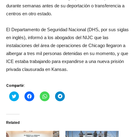
durante semanas antes de su deportación o transferencia a
centros en otro estado.
El Departamento de Seguridad Nacional (DHS, por sus siglas
en inglés), informó a los abogados del NIJC que las
instalaciones del área de operaciones de Chicago llegaron a
albergar a tres mil personas detenidas en su momento, y que
ICE estaba trabajando para expandirse a una nueva prisión
privada clausurada en Kansas.
Compartir:
Haz
Haz
Haz
Haz
clic
clic
clic
clic
para
para
para
para
compartir
compartir
compartir
compartir
en
en
en
en
Twitter
Facebook
WhatsApp
Telegram
(Se
(Se
(Se
(Se
Related
abre
abre
abre
abre
en
en
en
en
una
una
una
una
ventana
ventana
ventana
ventana