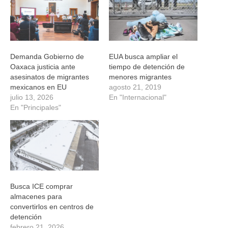
nueva)
nueva)
nueva)
nueva)
Demanda Gobierno de
EUA busca ampliar el
Oaxaca justicia ante
tiempo de detención de
asesinatos de migrantes
menores migrantes
mexicanos en EU
agosto 21, 2019
julio 13, 2026
En "Internacional"
En "Principales"
Busca ICE comprar
almacenes para
convertirlos en centros de
detención
febrero 21, 2026