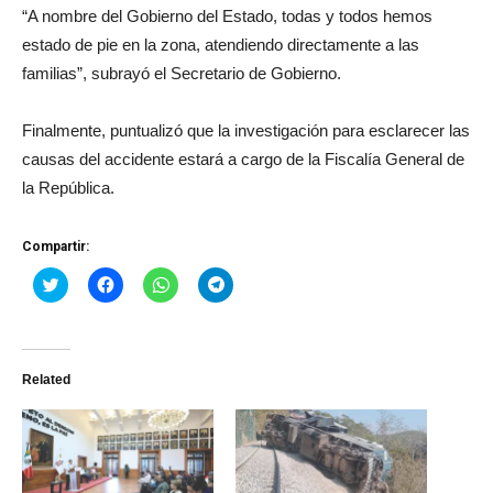
“A nombre del Gobierno del Estado, todas y todos hemos
estado de pie en la zona, atendiendo directamente a las
familias”, subrayó el Secretario de Gobierno.
Finalmente, puntualizó que la investigación para esclarecer las
causas del accidente estará a cargo de la Fiscalía General de
la República.
Compartir:
Haz
Haz
Haz
Haz
clic
clic
clic
clic
para
para
para
para
compartir
compartir
compartir
compartir
en
en
en
en
Twitter
Facebook
WhatsApp
Telegram
(Se
(Se
(Se
(Se
Related
abre
abre
abre
abre
en
en
en
en
una
una
una
una
ventana
ventana
ventana
ventana
nueva)
nueva)
nueva)
nueva)