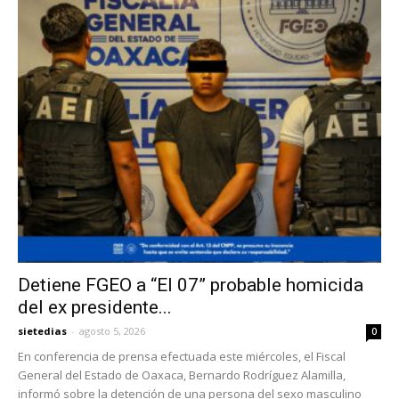
Detiene FGEO a “El 07” probable homicida
del ex presidente...
sietedias
-
agosto 5, 2026
0
En conferencia de prensa efectuada este miércoles, el Fiscal
General del Estado de Oaxaca, Bernardo Rodríguez Alamilla,
informó sobre la detención de una persona del sexo masculino