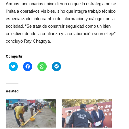
Ambos funcionarios coincidieron en que la estrategia no se
limita a operativos visibles, sino que integra trabajo técnico
especializado, intercambio de información y diálogo con la
sociedad. “Se trata de construir seguridad como un bien
colectivo, donde la confianza y la colaboración sean el eje”,
concluyó Ray Chagoya.
Compartir:
Haz
Haz
Haz
Haz
clic
clic
clic
clic
para
para
para
para
compartir
compartir
compartir
compartir
en
en
en
en
Twitter
Facebook
WhatsApp
Telegram
(Se
(Se
(Se
(Se
Related
abre
abre
abre
abre
en
en
en
en
una
una
una
una
ventana
ventana
ventana
ventana
nueva)
nueva)
nueva)
nueva)