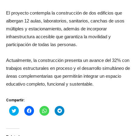
El proyecto contempla la construcción de dos edificios que
albergan 12 aulas, laboratorios, sanitarios, canchas de usos
múltiples y estacionamiento, además de incorporar
infraestructura accesible que garantiza la movilidad y
participación de todas las personas.
Actualmente, la construcción presenta un avance del 32% con
trabajos estructurales en proceso y el desarrollo simultáneo de
áreas complementarias que permitirán integrar un espacio
educativo completo, funcional y sustentable.
Compartir:
Haz
Haz
Haz
Haz
clic
clic
clic
clic
para
para
para
para
compartir
compartir
compartir
compartir
en
en
en
en
Twitter
Facebook
WhatsApp
Telegram
(Se
(Se
(Se
(Se