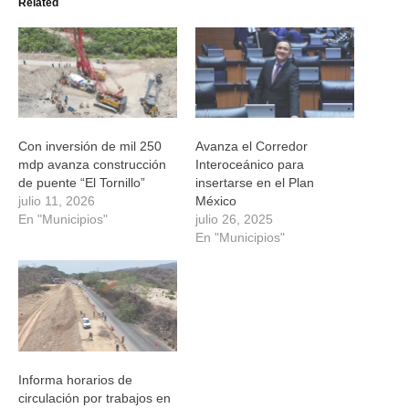
Related
abre
abre
abre
abre
en
en
en
en
una
una
una
una
ventana
ventana
ventana
ventana
nueva)
nueva)
nueva)
nueva)
Con inversión de mil 250
Avanza el Corredor
mdp avanza construcción
Interoceánico para
de puente “El Tornillo”
insertarse en el Plan
julio 11, 2026
México
En "Municipios"
julio 26, 2025
En "Municipios"
Informa horarios de
circulación por trabajos en