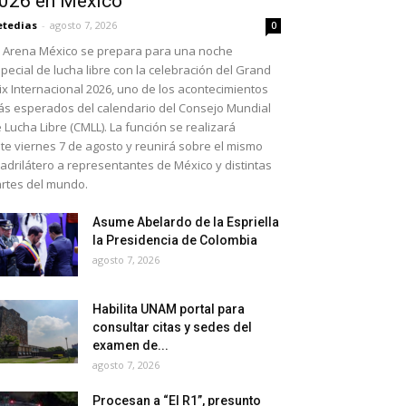
026 en México
etedias
-
agosto 7, 2026
0
 Arena México se prepara para una noche
pecial de lucha libre con la celebración del Grand
ix Internacional 2026, uno de los acontecimientos
s esperados del calendario del Consejo Mundial
 Lucha Libre (CMLL). La función se realizará
te viernes 7 de agosto y reunirá sobre el mismo
adrilátero a representantes de México y distintas
rtes del mundo.
Asume Abelardo de la Espriella
la Presidencia de Colombia
agosto 7, 2026
Habilita UNAM portal para
consultar citas y sedes del
examen de...
agosto 7, 2026
Procesan a “El R1”, presunto