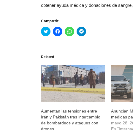
obtener ayuda médica y donaciones de sangre, 
Compartir:
Haz
Haz
Haz
Haz
clic
clic
clic
clic
para
para
para
para
compartir
compartir
compartir
compartir
en
en
en
en
Twitter
Facebook
WhatsApp
Telegram
(Se
(Se
(Se
(Se
Related
abre
abre
abre
abre
en
en
en
en
una
una
una
una
ventana
ventana
ventana
ventana
nueva)
nueva)
nueva)
nueva)
Aumentan las tensiones entre
Anuncian M
Irán y Pakistán tras intercambio
medidas par
de bombardeos y ataques con
mayo 28, 2
drones
En "Interna