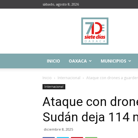
sábado, agosto 8, 2026
Siete
Días
Oaxaca
INICIO
OAXACA
MUNICIPIOS
Inicio
Internacional
Ataque con drones a guarder
Internacional
Ataque con drone
Sudán deja 114 
diciembre 8, 2025