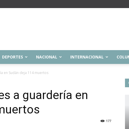
DEPORTES
NACIONAL
INTERNACIONAL
COLU
ía en Sudán deja 114 muertos
s a guardería en
muertos
177