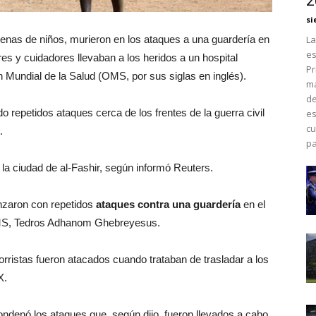
2
si
enas de niños, murieron en los ataques a una guardería en
La
es
es y cuidadores llevaban a los heridos a un hospital
Pr
 Mundial de la Salud (OMS, por sus siglas en inglés).
má
de
o repetidos ataques cerca de los frentes de la guerra civil
es
cu
.
pa
a ciudad de al-Fashir, según informó Reuters.
nzaron con repetidos
ataques contra una guardería
en el
a OMS, Tedros Adhanom Ghebreyesus.
ristas fueron atacados cuando trataban de trasladar a los
X.
ondenó los ataques que, según dijo, fueron llevados a cabo