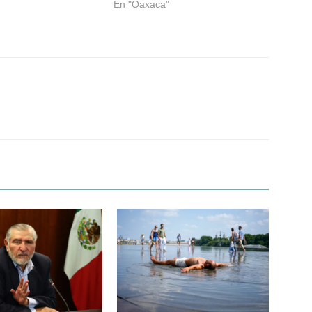
En "Oaxaca"