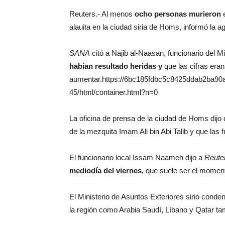
Reuters.- Al menos
ocho personas murieron
e
alauita en la ciudad siria de Homs, informó la a
SANA
citó a Najib al-Naasan, funcionario del Mi
habían resultado heridas y
que las cifras eran
aumentar.https://6bc185fdbc5c8425ddab2ba90a
45/html/container.html?n=0
La oficina de prensa de la ciudad de Homs dijo
de la mezquita Imam Ali bin Abi Talib y que las
El funcionario local Issam Naameh dijo a
Reute
mediodía del viernes,
que suele ser el moment
El Ministerio de Asuntos Exteriores sirio condenó
la región como Arabia Saudí, Líbano y Qatar ta