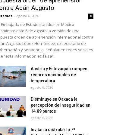
upuesta orden de aprehensión
ontra Adán Augusto
etedias
-
agosto 6, 2026
0
 Embajada de Estados Unidos en México
smiente este 6 de agosto la versión de una
puesta orden de aprehensión internacional contra
án Augusto López Hernández, exsecretario de
bernación y senador, al señalar en redes sociales
e “esta información es falsa”.
Austria y Eslovaquia rompen
récords nacionales de
temperatura
agosto 6, 2026
Disminuye en Oaxaca la
percepción de inseguridad en
14.89 puntos
agosto 6, 2026
Invitan a disfrutar la 7ª