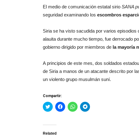
El medio de comunicación estatal sirio
SANA p
seguridad examinando los
escombros esparci
Siria se ha visto sacudida por varios episodios 
alauita durante mucho tiempo, fue derrocado por
gobierno dirigido por miembros de
la mayoría 
A principios de este mes, dos soldados estadoun
de Siria a manos de un atacante descrito por l
un violento grupo musulmán suní.
Compartir:
Haz
Haz
Haz
Haz
clic
clic
clic
clic
para
para
para
para
compartir
compartir
compartir
compartir
en
en
en
en
Twitter
Facebook
WhatsApp
Telegram
(Se
(Se
(Se
(Se
Related
abre
abre
abre
abre
en
en
en
en