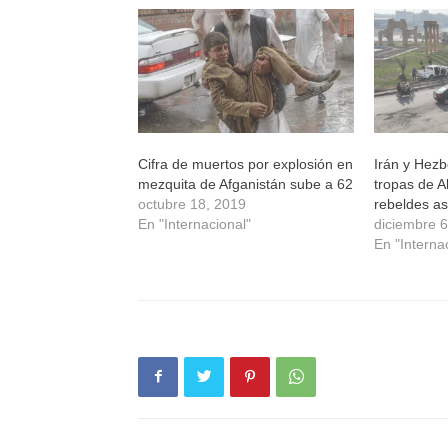
una
una
una
una
ventana
ventana
ventana
ventana
nueva)
nueva)
nueva)
nueva)
Cifra de muertos por explosión en
Irán y Hezb
mezquita de Afganistán sube a 62
tropas de A
octubre 18, 2019
rebeldes a
En "Internacional"
diciembre 
En "Interna