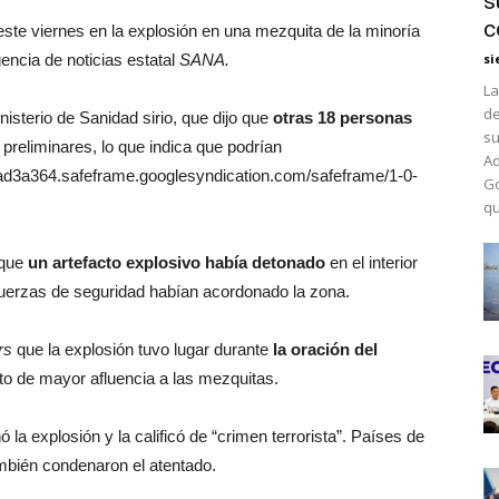
s
c
ste viernes en la explosión en una mezquita de la minoría
gencia de noticias estatal
SANA.
si
La
de
nisterio de Sanidad sirio, que dijo que
otras 18 personas
su
 preliminares, lo que indica que podrían
Ad
d3a364.safeframe.googlesyndication.com/safeframe/1-0-
Go
qu
 que
un artefacto explosivo había detonado
en el interior
 fuerzas de seguridad habían acordonado la zona.
rs
que la explosión tuvo lugar durante
la oración del
o de mayor afluencia a las mezquitas.
 la explosión y la calificó de “crimen terrorista”. Países de
mbién condenaron el atentado.