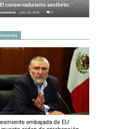
El conservadurismo aesthetic
sietedias
-
julio 29, 2026
0
Recientes
esmiente embajada de EU