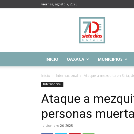
viernes, agosto 7, 2026
Siete
Días
Oaxaca
INICIO
OAXACA
MUNICIPIOS
Inicio
Internacional
Ataque a mezquita en Siria, 
Internacional
Ataque a mezquit
personas muerta
diciembre 26, 2025