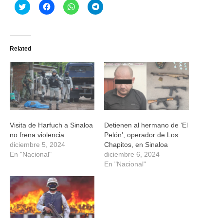
Haz
Haz
Haz
Haz
clic
clic
clic
clic
para
para
para
para
compartir
compartir
compartir
compartir
en
en
en
en
Twitter
Facebook
WhatsApp
Telegram
(Se
(Se
(Se
(Se
Related
abre
abre
abre
abre
en
en
en
en
una
una
una
una
ventana
ventana
ventana
ventana
nueva)
nueva)
nueva)
nueva)
Visita de Harfuch a Sinaloa
Detienen al hermano de ‘El
no frena violencia
Pelón’, operador de Los
diciembre 5, 2024
Chapitos, en Sinaloa
En "Nacional"
diciembre 6, 2024
En "Nacional"