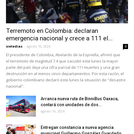
Terremoto en Colombia: declaran
emergencia nacional y crece a 111 el...
sietedias
-
agosto 10, 2026
0
El presidente de Colombia, Abelardo de la Espriella, afirmó que
el terremoto de magnitud 7.4 que sacudió este lunes la mayor
parte del país deja una cifra parcial de 111 muertes y una gran
destrucción en al menos cinco departamentos. Por esta razón, el
gobierno colombiano declaró este lunes la situación de "desastre
nacional".
Arranca nueva ruta de BinniBus Oaxaca,
contará con unidades de dos...
agosto 10, 2026
Entregan constancia a nueva agencia
municipal Guillermo González Guardado