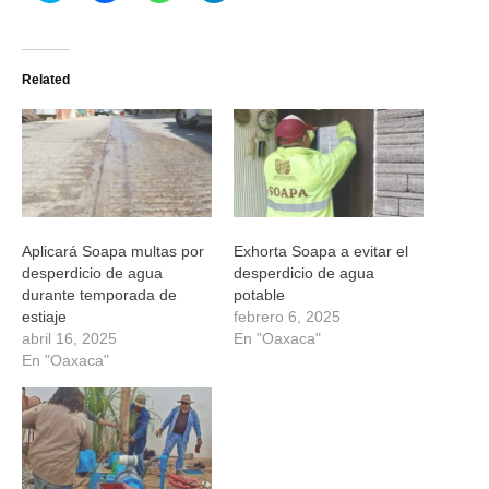
para
para
para
para
compartir
compartir
compartir
compartir
en
en
en
en
Twitter
Facebook
WhatsApp
Telegram
(Se
(Se
(Se
(Se
Related
abre
abre
abre
abre
en
en
en
en
una
una
una
una
ventana
ventana
ventana
ventana
nueva)
nueva)
nueva)
nueva)
Aplicará Soapa multas por
Exhorta Soapa a evitar el
desperdicio de agua
desperdicio de agua
durante temporada de
potable
estiaje
febrero 6, 2025
abril 16, 2025
En "Oaxaca"
En "Oaxaca"