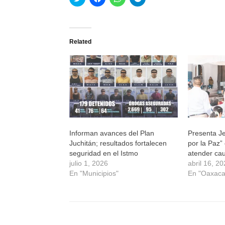
clic
clic
clic
clic
para
para
para
para
compartir
compartir
compartir
compartir
en
en
en
en
Twitter
Facebook
WhatsApp
Telegram
(Se
(Se
(Se
(Se
Related
abre
abre
abre
abre
en
en
en
en
una
una
una
una
ventana
ventana
ventana
ventana
nueva)
nueva)
nueva)
nueva)
Informan avances del Plan
Presenta J
Juchitán; resultados fortalecen
por la Paz”
seguridad en el Istmo
atender cau
julio 1, 2026
abril 16, 2
En "Municipios"
En "Oaxaca