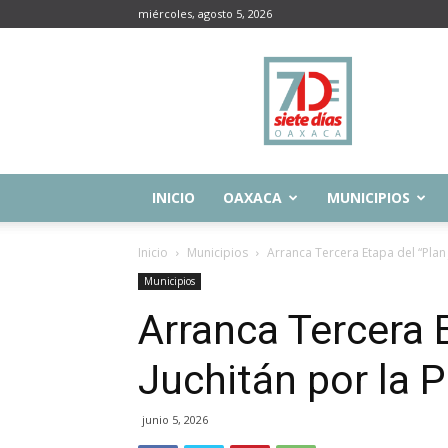
miércoles, agosto 5, 2026
Siete
Días
Oaxaca
INICIO
OAXACA
MUNICIPIOS
Inicio
Municipios
Arranca Tercera Etapa del “Plan 
Municipios
Arranca Tercera 
Juchitán por la P
junio 5, 2026