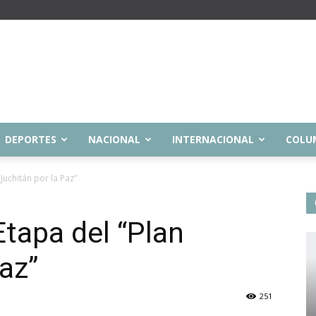
DEPORTES
NACIONAL
INTERNACIONAL
COLU
Juchitán por la Paz”
Etapa del “Plan
az”
251