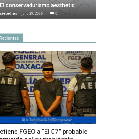
El conservadurismo aesthetic
sietedias
-
julio 29, 2026
0
Recientes
etiene FGEO a “El 07” probable