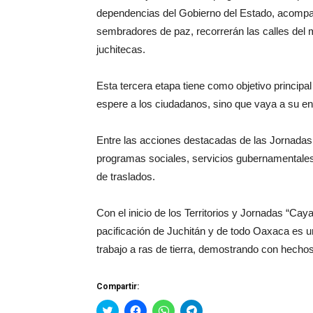
dependencias del Gobierno del Estado, acomp
sembradores de paz, recorrerán las calles del mu
juchitecas.
Esta tercera etapa tiene como objetivo principal
espere a los ciudadanos, sino que vaya a su en
Entre las acciones destacadas de las Jornadas
programas sociales, servicios gubernamentales e
de traslados.
Con el inicio de los Territorios y Jornadas “Cay
pacificación de Juchitán y de todo Oaxaca es una
trabajo a ras de tierra, demostrando con hechos
Compartir:
Haz
Haz
Haz
Haz