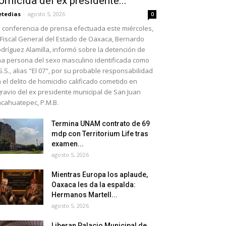
omicida del ex presidente...
etedias
-
agosto 5, 2026
0
 conferencia de prensa efectuada este miércoles,
 Fiscal General del Estado de Oaxaca, Bernardo
dríguez Alamilla, informó sobre la detención de
a persona del sexo masculino identificada como
S.S., alias "El 07", por su probable responsabilidad
 el delito de homicidio calificado cometido en
ravio del ex presidente municipal de San Juan
cahuatepec, P.M.B.
Termina UNAM contrato de 69
mdp con Territorium Life tras
examen...
agosto 5, 2026
Mientras Europa los aplaude,
Oaxaca les da la espalda:
Hermanos Martell...
agosto 5, 2026
Liberan Palacio Municipal de