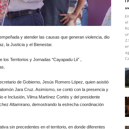
h
si
En
el
Ro
un
 empeñada y atender las causas que generan violencia, dio
Z.
z, la Justicia y el Bienestar.
en
ag
Ca
e los Territorios y Jornadas “Cayapadu Lii” ,
as.
ecretario de Gobierno, Jesús Romero López, quien asistió
Salomón Jara Cruz. Asimismo, se contó con la presencia y
uio e Inclusión, Vilma Martínez Cortés y del presidente
chez Altamirano, demostrando la estrecha coordinación
iva sin precedentes en el territorio, en donde diferentes