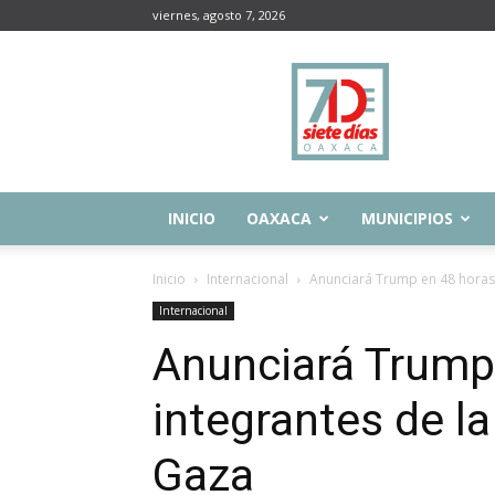
viernes, agosto 7, 2026
Siete
Días
Oaxaca
INICIO
OAXACA
MUNICIPIOS
Inicio
Internacional
Anunciará Trump en 48 horas a
Internacional
Anunciará Trump
integrantes de l
Gaza