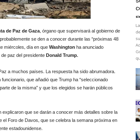
s
c
si
La
ta de Paz de Gaza
, órgano que supervisará al gobierno de
de
su
probablemente se den a conocer durante las “próximas 48
Ad
te miércoles, día en que
Washington
ha anunciado
Go
n de paz del presidente
Donald Trump.
qu
e Paz a muchos países. La respuesta ha sido abrumadora.
un funcionario, que añadió que Trump ha “seleccionado
parte de la misma” y que los elegidos se harán públicos
 explicaron que se darán a conocer más detalles sobre la
e el Foro de Davos, que se celebra la semana próxima en
idente estadounidense.