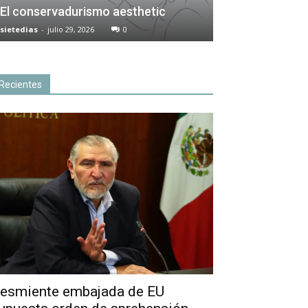
El conservadurismo aesthetic
sietedias
-
julio 29, 2026
0
Recientes
esmiente embajada de EU