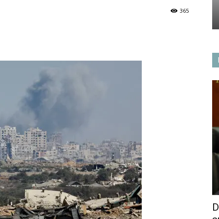
365
D