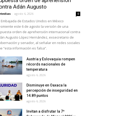
upuesta orden de aprehensión
ontra Adán Augusto
etedias
-
agosto 6, 2026
0
 Embajada de Estados Unidos en México
smiente este 6 de agosto la versión de una
puesta orden de aprehensión internacional contra
án Augusto López Hernández, exsecretario de
bernación y senador, al señalar en redes sociales
e “esta información es falsa”.
Austria y Eslovaquia rompen
récords nacionales de
temperatura
agosto 6, 2026
Disminuye en Oaxaca la
percepción de inseguridad en
14.89 puntos
agosto 6, 2026
Invitan a disfrutar la 7ª