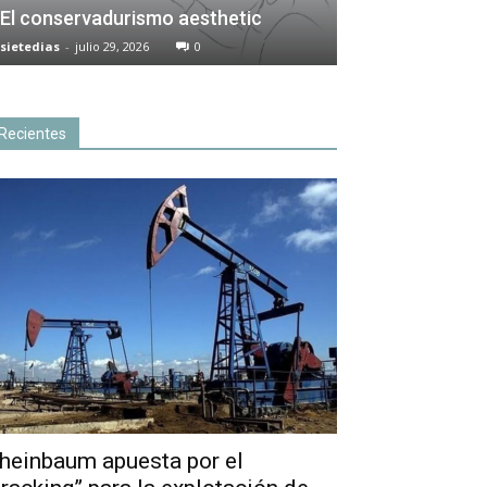
El conservadurismo aesthetic
sietedias
-
julio 29, 2026
0
Recientes
heinbaum apuesta por el