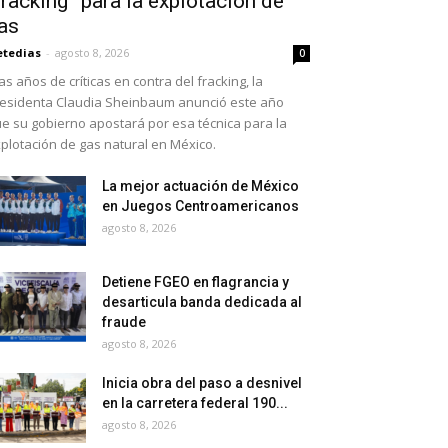
fracking” para la explotación de
as
etedias
-
agosto 8, 2026
0
as años de críticas en contra del fracking, la
esidenta Claudia Sheinbaum anunció este año
e su gobierno apostará por esa técnica para la
plotación de gas natural en México.
La mejor actuación de México
en Juegos Centroamericanos
agosto 8, 2026
Detiene FGEO en flagrancia y
desarticula banda dedicada al
fraude
agosto 8, 2026
Inicia obra del paso a desnivel
en la carretera federal 190...
agosto 8, 2026