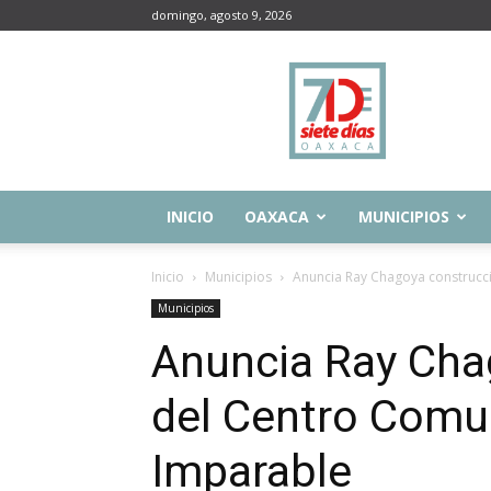
domingo, agosto 9, 2026
Siete
Días
Oaxaca
INICIO
OAXACA
MUNICIPIOS
Inicio
Municipios
Anuncia Ray Chagoya construcc
Municipios
Anuncia Ray Cha
del Centro Comu
Imparable