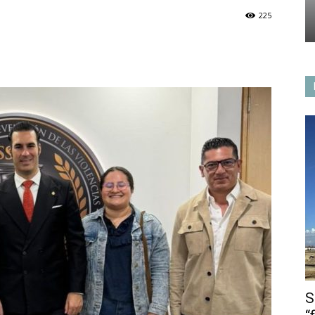
225
S