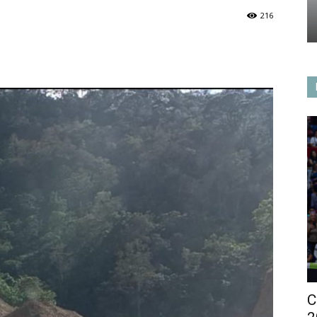
216
C