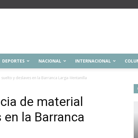
DEPORTES
NACIONAL
INTERNACIONAL
COLU
 suelto y deslaves en la Barranca Larga–Ventanilla
cia de material
s en la Barranca
a