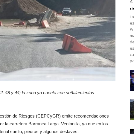
2
si
La
es
Pr
má
de
es
cu
pa
62, 48 y 44; la zona ya cuenta con señalamientos
y Gestión de Riesgos (CEPCyGR) emite recomendaciones
or la carretera Barranca Larga–Ventanilla, ya que en los
erial suelto, piedras y algunos deslaves.