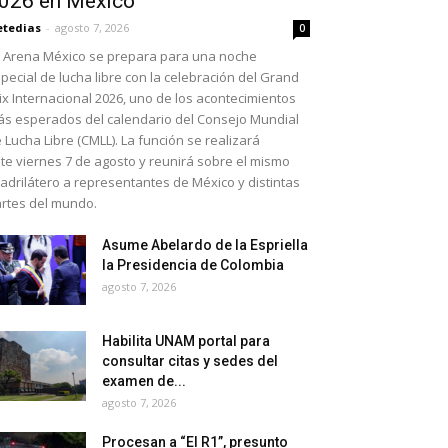
026 en México
etedias
-
agosto 7, 2026
0
 Arena México se prepara para una noche
pecial de lucha libre con la celebración del Grand
ix Internacional 2026, uno de los acontecimientos
s esperados del calendario del Consejo Mundial
 Lucha Libre (CMLL). La función se realizará
te viernes 7 de agosto y reunirá sobre el mismo
adrilátero a representantes de México y distintas
rtes del mundo.
Asume Abelardo de la Espriella
la Presidencia de Colombia
agosto 7, 2026
Habilita UNAM portal para
consultar citas y sedes del
examen de...
agosto 7, 2026
Procesan a “El R1”, presunto