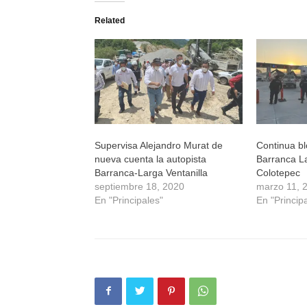
Twitter
Facebook
WhatsApp
Telegram
(Se
(Se
(Se
(Se
Related
abre
abre
abre
abre
en
en
en
en
una
una
una
una
ventana
ventana
ventana
ventana
nueva)
nueva)
nueva)
nueva)
Supervisa Alejandro Murat de
Continua bl
nueva cuenta la autopista
Barranca L
Barranca-Larga Ventanilla
Colotepec
septiembre 18, 2020
marzo 11, 
En "Principales"
En "Princip