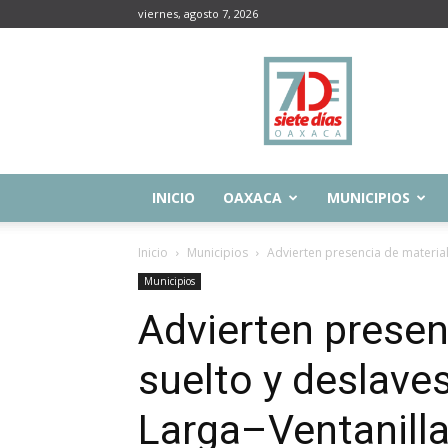
viernes, agosto 7, 2026
Siete
Días
Oaxaca
INICIO
OAXACA
MUNICIPIOS
Inicio
Municipios
Advierten presencia de material
Municipios
Advierten presen
suelto y deslave
Larga–Ventanill