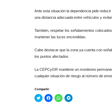
Ante esta situación la dependencia pide reduci
una distancia adecuada entre vehículos y evita
También, respetar los señalamientos colocados 
mantener las luces encendidas.
Cabe destacar que la zona ya cuenta con seña
los puntos afectados.
La CEPCyGR mantiene un monitoreo permanente 
cualquier situación de riesgo al número de eme
Compartir:
Haz
Haz
Haz
Haz
clic
clic
clic
clic
para
para
para
para
compartir
compartir
compartir
compartir
en
en
en
en