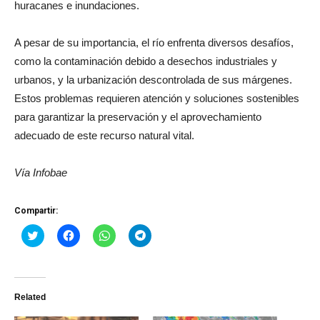
huracanes e inundaciones.
A pesar de su importancia, el río enfrenta diversos desafíos,
como la contaminación debido a desechos industriales y
urbanos, y la urbanización descontrolada de sus márgenes.
Estos problemas requieren atención y soluciones sostenibles
para garantizar la preservación y el aprovechamiento
adecuado de este recurso natural vital.
Vía Infobae
Compartir:
Haz
Haz
Haz
Haz
clic
clic
clic
clic
para
para
para
para
compartir
compartir
compartir
compartir
en
en
en
en
Twitter
Facebook
WhatsApp
Telegram
(Se
(Se
(Se
(Se
Related
abre
abre
abre
abre
en
en
en
en
una
una
una
una