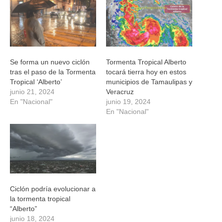
ventana
ventana
ventana
ventana
nueva)
nueva)
nueva)
nueva)
Se forma un nuevo ciclón
Tormenta Tropical Alberto
tras el paso de la Tormenta
tocará tierra hoy en estos
Tropical ‘Alberto’
municipios de Tamaulipas y
junio 21, 2024
Veracruz
En "Nacional"
junio 19, 2024
En "Nacional"
Ciclón podría evolucionar a
la tormenta tropical
“Alberto”
junio 18, 2024