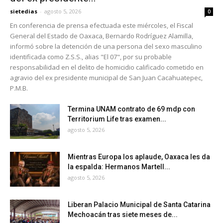
sietedias
-
agosto 5, 2026
0
En conferencia de prensa efectuada este miércoles, el Fiscal
General del Estado de Oaxaca, Bernardo Rodríguez Alamilla,
informó sobre la detención de una persona del sexo masculino
identificada como Z.S.S., alias "El 07", por su probable
responsabilidad en el delito de homicidio calificado cometido en
agravio del ex presidente municipal de San Juan Cacahuatepec,
P.M.B.
Termina UNAM contrato de 69 mdp con
Territorium Life tras examen...
agosto 5, 2026
Mientras Europa los aplaude, Oaxaca les da
la espalda: Hermanos Martell...
agosto 5, 2026
Liberan Palacio Municipal de Santa Catarina
Mechoacán tras siete meses de...