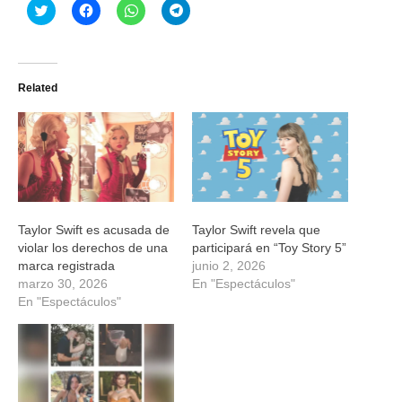
Haz
Haz
Haz
Haz
clic
clic
clic
clic
para
para
para
para
compartir
compartir
compartir
compartir
en
en
en
en
Twitter
Facebook
WhatsApp
Telegram
(Se
(Se
(Se
(Se
Related
abre
abre
abre
abre
en
en
en
en
una
una
una
una
ventana
ventana
ventana
ventana
nueva)
nueva)
nueva)
nueva)
Taylor Swift es acusada de
Taylor Swift revela que
violar los derechos de una
participará en “Toy Story 5”
marca registrada
junio 2, 2026
marzo 30, 2026
En "Espectáculos"
En "Espectáculos"