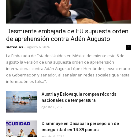
Desmiente embajada de EU supuesta orden
de aprehensión contra Adán Augusto
sietedias
-
agosto 6, 2026
0
La Embajada de Estados Unidos en México desmiente este 6 de
agosto la versión de una supuesta orden de aprehensión
internacional contra Adán Augusto López Hernández, exsecretario
de Gobernación y senador, al señalar en redes sociales que “esta
información es falsa”.
Austria y Eslovaquia rompen récords
nacionales de temperatura
agosto 6, 2026
Disminuye en Oaxaca la percepción de
inseguridad en 14.89 puntos
agosto 6, 2026