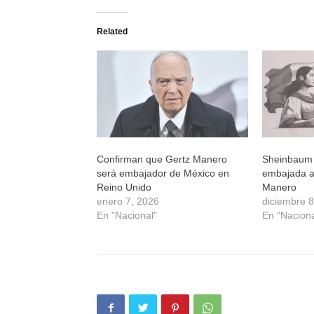
en
en
en
en
Twitter
Facebook
WhatsApp
Telegram
(Se
(Se
(Se
(Se
Related
abre
abre
abre
abre
en
en
en
en
una
una
una
una
ventana
ventana
ventana
ventana
nueva)
nueva)
nueva)
nueva)
Confirman que Gertz Manero
Sheinbaum s
será embajador de México en
embajada a 
Reino Unido
Manero
enero 7, 2026
diciembre 
En "Nacional"
En "Naciona