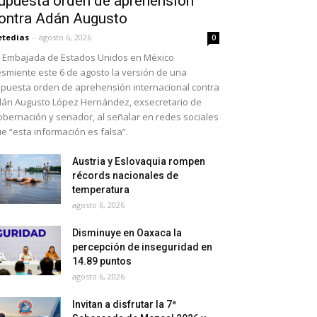
upuesta orden de aprehensión
ontra Adán Augusto
etedias
-
agosto 6, 2026
0
 Embajada de Estados Unidos en México
smiente este 6 de agosto la versión de una
puesta orden de aprehensión internacional contra
án Augusto López Hernández, exsecretario de
bernación y senador, al señalar en redes sociales
e “esta información es falsa”.
Austria y Eslovaquia rompen
récords nacionales de
temperatura
agosto 6, 2026
Disminuye en Oaxaca la
percepción de inseguridad en
14.89 puntos
agosto 6, 2026
Invitan a disfrutar la 7ª