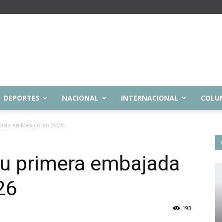
DEPORTES
NACIONAL
INTERNACIONAL
COLU
jada en México en 2026
su primera embajada
26
193