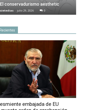
El conservadurismo aesthetic
sietedias
-
julio 29, 2026
0
Recientes
esmiente embajada de EU