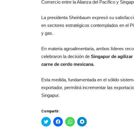
Comercio entre la Alianza del Pacífico y Singap
La presidenta Sheinbaum expresó su satisfacció
en sectores estratégicos contemplados en el Pl
y gas.
En materia agroalimentaria, ambos líderes reco
celebraron la decisión de
Singapur de agilizar
carne de cerdo mexicana
.
Esta medida, fundamentada en el sólido sistema
exportador, permitirá incrementar las exportaci
Singapur.
Compartir:
Haz
Haz
Haz
Haz
clic
clic
clic
clic
para
para
para
para
compartir
compartir
compartir
compartir