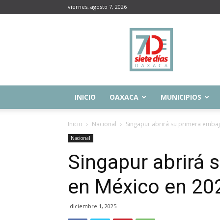
viernes, agosto 7, 2026
Siete
Días
Oaxaca
INICIO
OAXACA
MUNICIPIOS
Inicio
Nacional
Singapur abrirá su primera emba
Nacional
Singapur abrirá 
en México en 20
diciembre 1, 2025