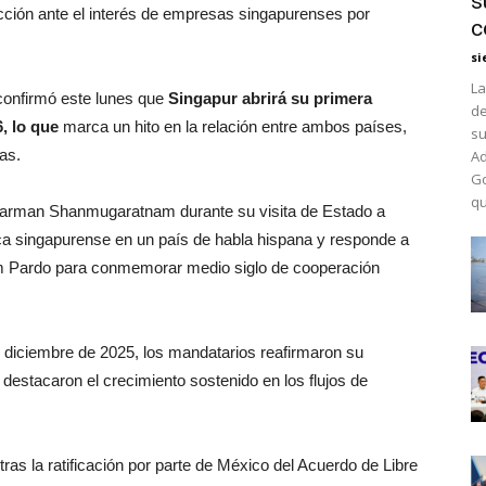
s
cción ante el interés de empresas singapurenses por
c
si
La
confirmó este lunes que
Singapur abrirá su primera
de
, lo que
marca un hito en la relación entre ambos países,
su
as.
Ad
Go
qu
Tharman Shanmugaratnam durante su visita de Estado a
ca singapurense en un país de habla hispana y responde a
aum Pardo para conmemorar medio siglo de cooperación
 diciembre de 2025, los mandatarios reafirmaron su
 destacaron el crecimiento sostenido en los flujos de
ras la ratificación por parte de México del Acuerdo de Libre