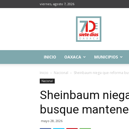
viernes, agosto 7, 2026
Siete
Días
Oaxaca
INICIO
OAXACA
MUNICIPIOS
Inicio
Nacional
Sheinbaum niega que reforma bu
Nacional
Sheinbaum niega
busque mantener
mayo 28, 2026