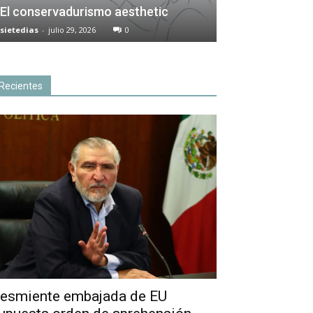
El conservadurismo aesthetic
sietedias
-
julio 29, 2026
0
Recientes
esmiente embajada de EU