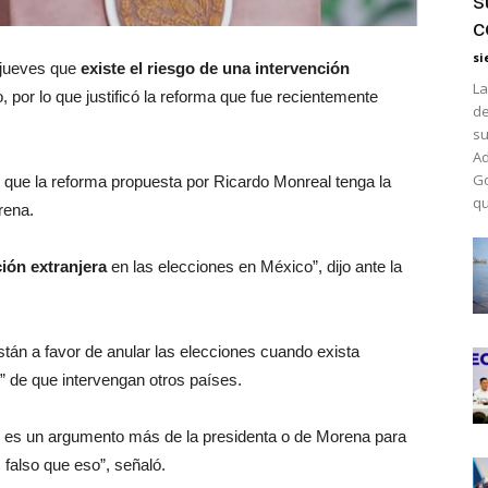
s
c
si
 jueves que
existe el riesgo de una intervención
La
por lo que justificó la reforma que fue recientemente
de
su
Ad
Go
 que la reforma propuesta por Ricardo Monreal tenga la
qu
rena.
ión extranjera
en las elecciones en México”, dijo ante la
án a favor de anular las elecciones cuando exista
r” de que intervengan otros países.
ue es un argumento más de la presidenta o de Morena para
falso que eso”, señaló.