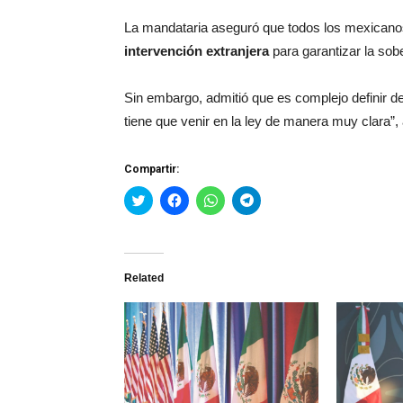
La mandataria aseguró que todos los mexicano
intervención extranjera
para garantizar la sob
Sin embargo, admitió que es complejo definir de
tiene que venir en la ley de manera muy clara”,
Compartir:
Haz
Haz
Haz
Haz
clic
clic
clic
clic
para
para
para
para
compartir
compartir
compartir
compartir
en
en
en
en
Twitter
Facebook
WhatsApp
Telegram
(Se
(Se
(Se
(Se
Related
abre
abre
abre
abre
en
en
en
en
una
una
una
una
ventana
ventana
ventana
ventana
nueva)
nueva)
nueva)
nueva)