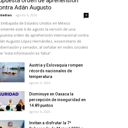
upuesta orden de aprehensión
ontra Adán Augusto
etedias
-
agosto 6, 2026
0
 Embajada de Estados Unidos en México
smiente este 6 de agosto la versión de una
puesta orden de aprehensión internacional contra
án Augusto López Hernández, exsecretario de
bernación y senador, al señalar en redes sociales
e “esta información es falsa”.
Austria y Eslovaquia rompen
récords nacionales de
temperatura
agosto 6, 2026
Disminuye en Oaxaca la
percepción de inseguridad en
14.89 puntos
agosto 6, 2026
Invitan a disfrutar la 7ª