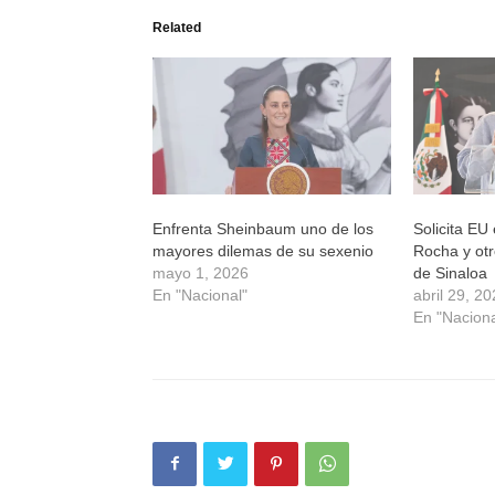
Twitter
Facebook
WhatsApp
Telegram
(Se
(Se
(Se
(Se
Related
abre
abre
abre
abre
en
en
en
en
una
una
una
una
ventana
ventana
ventana
ventana
nueva)
nueva)
nueva)
nueva)
Enfrenta Sheinbaum uno de los
Solicita EU
mayores dilemas de su sexenio
Rocha y otr
mayo 1, 2026
de Sinaloa
En "Nacional"
abril 29, 2
En "Naciona