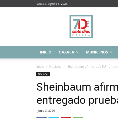
sábado, agosto 8, 2026
Siete
Días
Oaxaca
INICIO
OAXACA
MUNICIPIOS
Inicio
Nacional
Sheinbaum afirma que EU no ha e
Nacional
Sheinbaum afirm
entregado prueb
junio 3, 2026