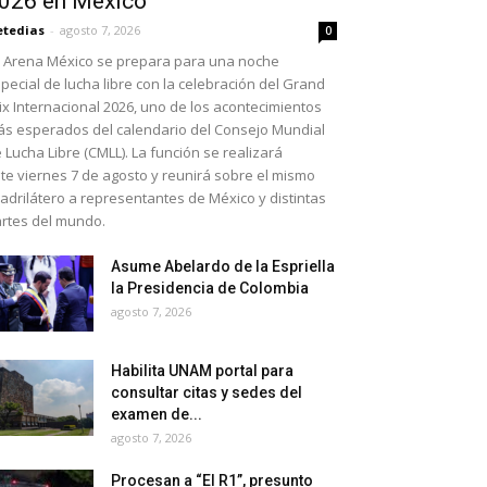
026 en México
etedias
-
agosto 7, 2026
0
 Arena México se prepara para una noche
pecial de lucha libre con la celebración del Grand
ix Internacional 2026, uno de los acontecimientos
s esperados del calendario del Consejo Mundial
 Lucha Libre (CMLL). La función se realizará
te viernes 7 de agosto y reunirá sobre el mismo
adrilátero a representantes de México y distintas
rtes del mundo.
Asume Abelardo de la Espriella
la Presidencia de Colombia
agosto 7, 2026
Habilita UNAM portal para
consultar citas y sedes del
examen de...
agosto 7, 2026
Procesan a “El R1”, presunto