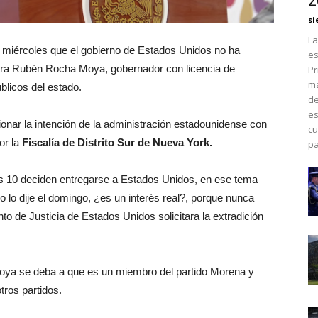
2
si
La
te miércoles que el gobierno de Estados Unidos no ha
es
tra Rubén Rocha Moya, gobernador con licencia de
Pr
má
úblicos del estado.
de
es
ionar la intención de la administración estadounidense con
cu
or la
Fiscalía de Distrito Sur de Nueva York.
pa
s 10 deciden entregarse a Estados Unidos, en ese tema
lo dije el domingo, ¿es un interés real?, porque nunca
to de Justicia de Estados Unidos solicitara la extradición
ya se deba a que es un miembro del partido Morena y
ros partidos.