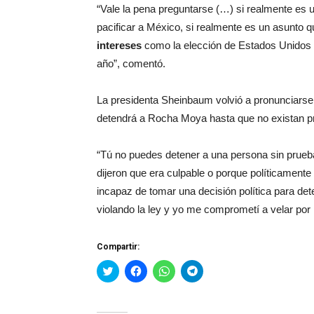
“Vale la pena preguntarse (…) si realmente es u
pacificar a México, si realmente es un asunto 
intereses
como la elección de Estados Unidos 
año”, comentó.
La presidenta Sheinbaum volvió a pronunciarse
detendrá a Rocha Moya hasta que no existan p
“Tú no puedes detener a una persona sin prue
dijeron que era culpable o porque políticament
incapaz de tomar una decisión política para d
violando la ley y yo me comprometí a velar por 
Compartir:
Haz
Haz
Haz
Haz
clic
clic
clic
clic
para
para
para
para
compartir
compartir
compartir
compartir
en
en
en
en