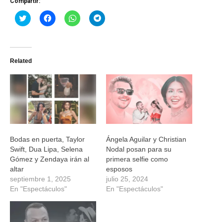
Compartir:
Haz
Haz
Haz
Haz
clic
clic
clic
clic
para
para
para
para
compartir
compartir
compartir
compartir
en
en
en
en
Twitter
Facebook
WhatsApp
Telegram
(Se
(Se
(Se
(Se
Related
abre
abre
abre
abre
en
en
en
en
una
una
una
una
ventana
ventana
ventana
ventana
nueva)
nueva)
nueva)
nueva)
Bodas en puerta, Taylor
Ángela Aguilar y Christian
Swift, Dua Lipa, Selena
Nodal posan para su
Gómez y Zendaya irán al
primera selfie como
altar
esposos
septiembre 1, 2025
julio 25, 2024
En "Espectáculos"
En "Espectáculos"