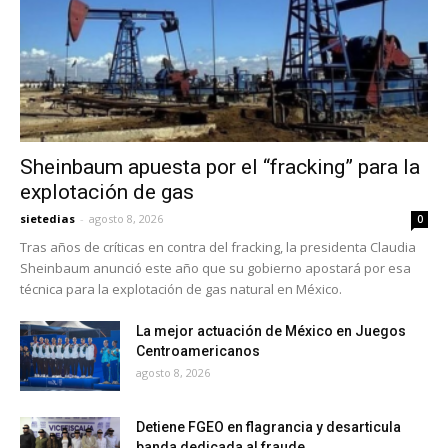
Sheinbaum apuesta por el “fracking” para la
explotación de gas
sietedias
-
agosto 8, 2026
0
Tras años de críticas en contra del fracking, la presidenta Claudia
Sheinbaum anunció este año que su gobierno apostará por esa
técnica para la explotación de gas natural en México.
La mejor actuación de México en Juegos
Centroamericanos
agosto 8, 2026
Detiene FGEO en flagrancia y desarticula
banda dedicada al fraude