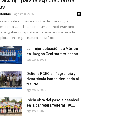
fracking” para la explotación de
as
etedias
-
agosto 8, 2026
0
as años de críticas en contra del fracking, la
esidenta Claudia Sheinbaum anunció este año
e su gobierno apostará por esa técnica para la
plotación de gas natural en México.
La mejor actuación de México
en Juegos Centroamericanos
agosto 8, 2026
Detiene FGEO en flagrancia y
desarticula banda dedicada al
fraude
agosto 8, 2026
Inicia obra del paso a desnivel
en la carretera federal 190...
agosto 8, 2026