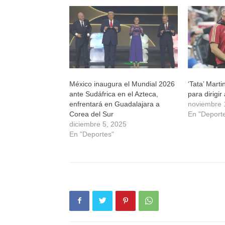
en
en
en
en
una
una
una
una
ventana
ventana
ventana
ventana
nueva)
nueva)
nueva)
nueva)
México inaugura el Mundial 2026
‘Tata’ Mart
ante Sudáfrica en el Azteca,
para dirigir 
enfrentará en Guadalajara a
noviembre 
Corea del Sur
En "Deport
diciembre 5, 2025
En "Deportes"