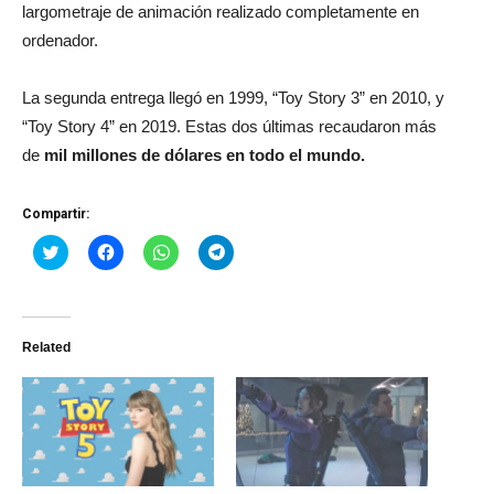
largometraje de animación realizado completamente en
ordenador.
La segunda entrega llegó en 1999, “Toy Story 3” en 2010, y
“Toy Story 4” en 2019. Estas dos últimas recaudaron más
de
mil millones de dólares en todo el mundo.
Compartir:
Haz
Haz
Haz
Haz
clic
clic
clic
clic
para
para
para
para
compartir
compartir
compartir
compartir
en
en
en
en
Twitter
Facebook
WhatsApp
Telegram
(Se
(Se
(Se
(Se
Related
abre
abre
abre
abre
en
en
en
en
una
una
una
una
ventana
ventana
ventana
ventana
nueva)
nueva)
nueva)
nueva)