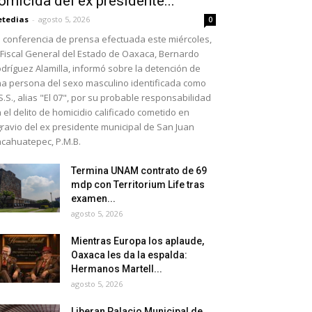
omicida del ex presidente...
etedias
-
agosto 5, 2026
0
 conferencia de prensa efectuada este miércoles,
 Fiscal General del Estado de Oaxaca, Bernardo
dríguez Alamilla, informó sobre la detención de
a persona del sexo masculino identificada como
S.S., alias "El 07", por su probable responsabilidad
 el delito de homicidio calificado cometido en
ravio del ex presidente municipal de San Juan
cahuatepec, P.M.B.
Termina UNAM contrato de 69
mdp con Territorium Life tras
examen...
agosto 5, 2026
Mientras Europa los aplaude,
Oaxaca les da la espalda:
Hermanos Martell...
agosto 5, 2026
Liberan Palacio Municipal de