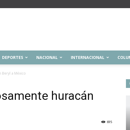
DEPORTES
NACIONAL
INTERNACIONAL
COLU
 Beryl a México
rosamente huracán
695