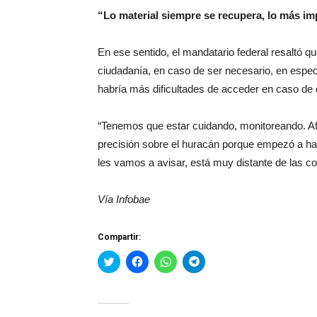
“Lo material siempre se recupera, lo más imp
En ese sentido, el mandatario federal resaltó q
ciudadanía, en caso de ser necesario, en espec
habría más dificultades de acceder en caso de 
“Tenemos que estar cuidando, monitoreando. Afo
precisión sobre el huracán porque empezó a hab
les vamos a avisar, está muy distante de las co
Vía Infobae
Compartir:
Haz
Haz
Haz
Haz
clic
clic
clic
clic
para
para
para
para
compartir
compartir
compartir
compartir
en
en
en
en
Twitter
Facebook
WhatsApp
Telegram
(Se
(Se
(Se
(Se