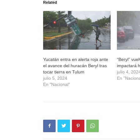
Related
abre
abre
abre
abre
en
en
en
en
una
una
una
una
ventana
ventana
ventana
ventana
nueva)
nueva)
nueva)
nueva)
Yucatán entra en alerta roja ante
“Beryl” vuel
el avance del huracán Beryl tras
impactará 
tocar tierra en Tulum
julio 4, 202
julio 5, 2024
En "Naciona
En "Nacional"