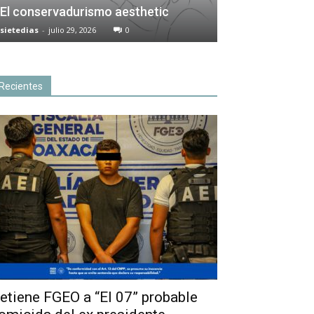
El conservadurismo aesthetic
sietedias
-
julio 29, 2026
0
Recientes
etiene FGEO a “El 07” probable