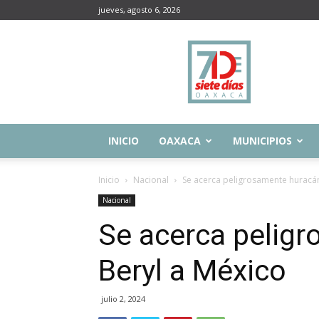
jueves, agosto 6, 2026
Siete
Días
Oaxaca
INICIO
OAXACA
MUNICIPIOS
Inicio
Nacional
Se acerca peligrosamente huracán
Nacional
Se acerca pelig
Beryl a México
julio 2, 2024