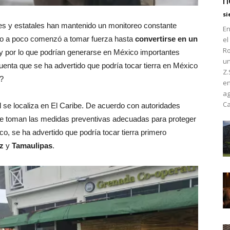
h
si
les y estatales han mantenido un monitoreo constante
En
co a poco comenzó a tomar fuerza hasta
convertirse en un
el
Ro
a y por lo que podrían generarse en México importantes
un
enta que se ha advertido que podría tocar tierra en México
Z.
?
en
ag
Ca
se localiza en El Caribe. De acuerdo con autoridades
e toman las medidas preventivas adecuadas para proteger
co, se ha advertido que podría tocar tierra primero
uz
y
Tamaulipas
.