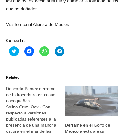
los ductos, es decir, sustituir y cambiar la totalidad de los
ductos dañados.
Vía Territorial Alianza de Medios
Compartir:
Haz
Haz
Haz
Haz
clic
clic
clic
clic
para
para
para
para
compartir
compartir
compartir
compartir
en
en
en
en
Twitter
Facebook
WhatsApp
Telegram
(Se
(Se
(Se
(Se
Related
abre
abre
abre
abre
en
en
en
en
una
una
una
una
Descarta Pemex derrame
ventana
ventana
ventana
ventana
nueva)
nueva)
nueva)
nueva)
de hidrocarburo en costas
oaxaqueñas
Salina Cruz, Oax.- Con
respecto a versiones
publicadas referentes a la
presencia de una mancha
Derrame en el Golfo de
oscura en el mar de las
México afecta áreas