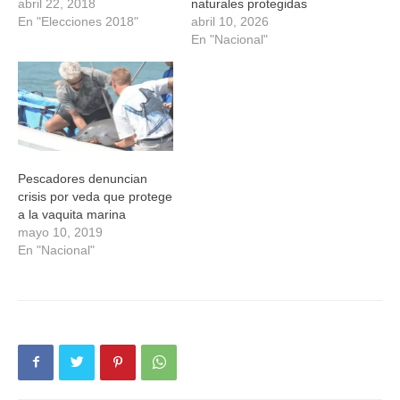
costas oaxaqueñas,
abril 22, 2018
naturales protegidas
Petróleos Mexicanos
En "Elecciones 2018"
abril 10, 2026
precisa lo siguiente: Al
En "Nacional"
realizar las investigaciones
correspondientes, Pemex
descarta derrame de
hidrocarburo en el mar de
las costas oaxaqueñas. El
día miércoles 18 de…
Pescadores denuncian
crisis por veda que protege
a la vaquita marina
mayo 10, 2019
En "Nacional"