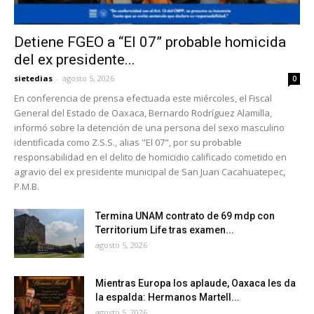
Detiene FGEO a “El 07” probable homicida
del ex presidente...
sietedias
-
agosto 5, 2026
0
En conferencia de prensa efectuada este miércoles, el Fiscal
General del Estado de Oaxaca, Bernardo Rodríguez Alamilla,
informó sobre la detención de una persona del sexo masculino
identificada como Z.S.S., alias "El 07", por su probable
responsabilidad en el delito de homicidio calificado cometido en
agravio del ex presidente municipal de San Juan Cacahuatepec,
P.M.B.
Termina UNAM contrato de 69 mdp con
Territorium Life tras examen...
agosto 5, 2026
Mientras Europa los aplaude, Oaxaca les da
la espalda: Hermanos Martell...
agosto 5, 2026