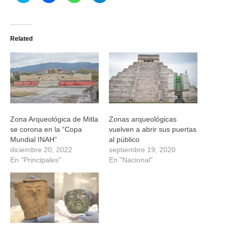
clic
clic
clic
clic
para
para
para
para
compartir
compartir
compartir
compartir
en
en
en
en
Twitter
Facebook
WhatsApp
Telegram
(Se
(Se
(Se
(Se
Related
abre
abre
abre
abre
en
en
en
en
una
una
una
una
ventana
ventana
ventana
ventana
nueva)
nueva)
nueva)
nueva)
Zona Arqueológica de Mitla
Zonas arqueológicas
se corona en la “Copa
vuelven a abrir sus puertas
Mundial INAH”
al público
diciembre 20, 2022
septiembre 19, 2020
En "Principales"
En "Nacional"