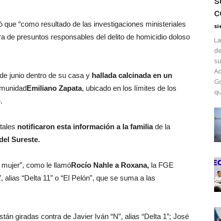
s
c
que “como resultado de las investigaciones ministeriales
si
a de presuntos responsables del delito de homicidio doloso
La
de
su
Ad
2 de junio dentro de su casa y
hallada calcinada en un
Go
omunidad
Emiliano Zapata
, ubicado en los límites de los
qu
.
atales
notificaron esta información a la familia
de la
del Sureste.
 mujer”, como le llamó
Rocío Nahle a Roxana,
la FGE
 alias “Delta 11” o “El Pelón”, que se suma a las
n giradas contra de Javier Iván “N”, alias “Delta 1”; José