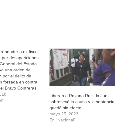
ehender a ex fiscal
 por desapariciones
 General del Estado
vo una orden de
 por el delito de
n forzada en contra
el Bravo Contreras,
tular de esa
018
Liberan a Roxana Ruiz; la Juez
 en la administración
l"
sobreseyó la causa y la sentencia
Javier Duarte de
quedó sin efecto
0-2016). Las
mayo 25, 2023
 ofrecieron una
En "Nacional"
 de 5 millones de