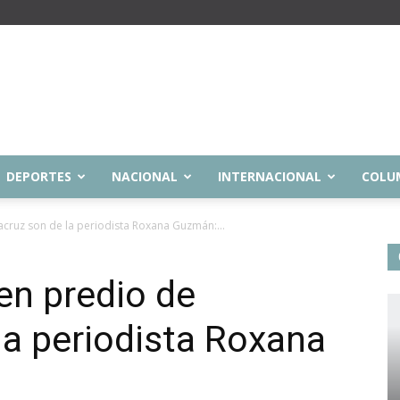
DEPORTES
NACIONAL
INTERNACIONAL
COLU
acruz son de la periodista Roxana Guzmán:...
en predio de
la periodista Roxana
a