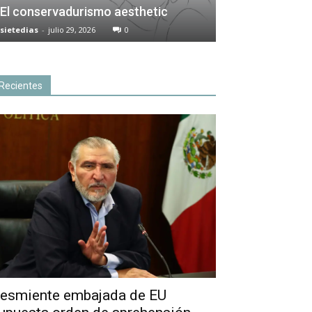
El conservadurismo aesthetic
sietedias
-
julio 29, 2026
0
Recientes
esmiente embajada de EU