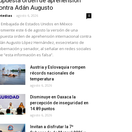
upuesta orden de aprehensión
ontra Adán Augusto
etedias
-
agosto 6, 2026
0
 Embajada de Estados Unidos en México
smiente este 6 de agosto la versión de una
puesta orden de aprehensión internacional contra
án Augusto López Hernández, exsecretario de
bernación y senador, al señalar en redes sociales
e “esta información es falsa”.
Austria y Eslovaquia rompen
récords nacionales de
temperatura
agosto 6, 2026
Disminuye en Oaxaca la
percepción de inseguridad en
14.89 puntos
agosto 6, 2026
Invitan a disfrutar la 7ª