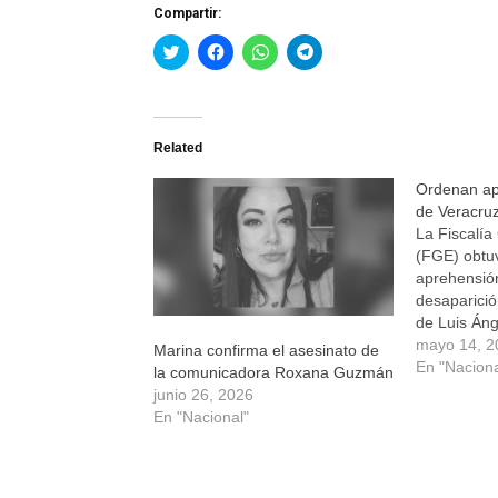
Compartir:
Haz
Haz
Haz
Haz
clic
clic
clic
clic
para
para
para
para
compartir
compartir
compartir
compartir
en
en
en
en
Twitter
Facebook
WhatsApp
Telegram
(Se
(Se
(Se
(Se
Related
abre
abre
abre
abre
en
en
en
en
una
una
una
una
Ordenan apr
ventana
ventana
ventana
ventana
nueva)
nueva)
nueva)
nueva)
de Veracruz
La Fiscalía
(FGE) obtu
aprehensión
desaparició
de Luis Áng
quien fue ti
mayo 14, 2
Marina confirma el asesinato de
dependencia
En "Naciona
la comunicadora Roxana Guzmán
del priísta 
junio 26, 2026
Ochoa (201
En "Nacional"
autoridades
recompensa
pesos…