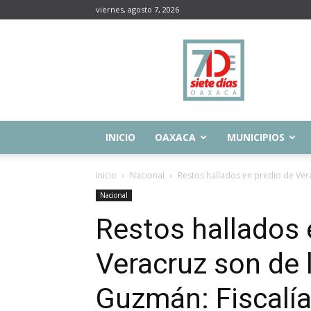
viernes, agosto 7, 2026
Siete
Días
Oaxaca
INICIO
OAXACA
MUNICIPIOS
Inicio
Nacional
Restos hallados en predio de Ver
Nacional
Restos hallados 
Veracruz son de 
Guzmán: Fiscalí