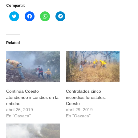
Compartir:
Haz
Haz
Haz
Haz
clic
clic
clic
clic
para
para
para
para
compartir
compartir
compartir
compartir
en
en
en
en
Twitter
Facebook
WhatsApp
Telegram
(Se
(Se
(Se
(Se
Related
abre
abre
abre
abre
en
en
en
en
una
una
una
una
ventana
ventana
ventana
ventana
nueva)
nueva)
nueva)
nueva)
Continúa Coesfo
Controlados cinco
atendiendo incendios en la
incendios forestales:
entidad
Coesfo
abril 26, 2019
abril 29, 2019
En "Oaxaca"
En "Oaxaca"