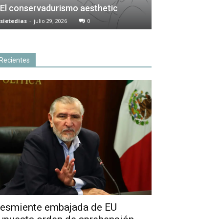
El conservadurismo aesthetic
sietedias
-
julio 29, 2026
0
Recientes
esmiente embajada de EU