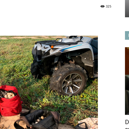
325
D