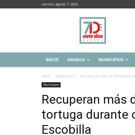
viernes, agosto 7, 2026
Siete
Días
Oaxaca
INICIO
OAXACA
MUNICIPIOS
Inicio
Municipios
Recuperan más de mil huevos de
Municipios
Recuperan más d
tortuga durante 
Escobilla