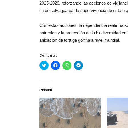
2025-2026, reforzando las acciones de vigilanc
fin de salvaguardar la supervivencia de esta esp
Con estas acciones, la dependencia reafirma s
naturales y la protección de la biodiversidad en
anidación de tortuga golfina a nivel mundial.
Compartir:
Haz
Haz
Haz
Haz
clic
clic
clic
clic
para
para
para
para
compartir
compartir
compartir
compartir
en
en
en
en
Twitter
Facebook
WhatsApp
Telegram
(Se
(Se
(Se
(Se
Related
abre
abre
abre
abre
en
en
en
en
una
una
una
una
ventana
ventana
ventana
ventana
nueva)
nueva)
nueva)
nueva)