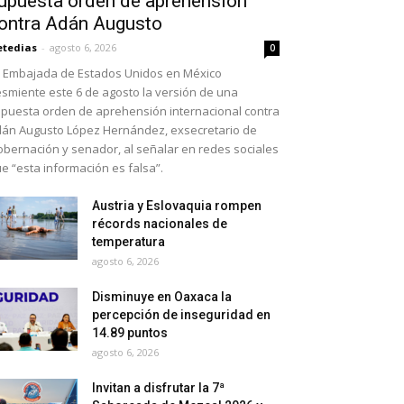
upuesta orden de aprehensión
ontra Adán Augusto
etedias
-
agosto 6, 2026
0
 Embajada de Estados Unidos en México
smiente este 6 de agosto la versión de una
puesta orden de aprehensión internacional contra
án Augusto López Hernández, exsecretario de
bernación y senador, al señalar en redes sociales
e “esta información es falsa”.
Austria y Eslovaquia rompen
récords nacionales de
temperatura
agosto 6, 2026
Disminuye en Oaxaca la
percepción de inseguridad en
14.89 puntos
agosto 6, 2026
Invitan a disfrutar la 7ª