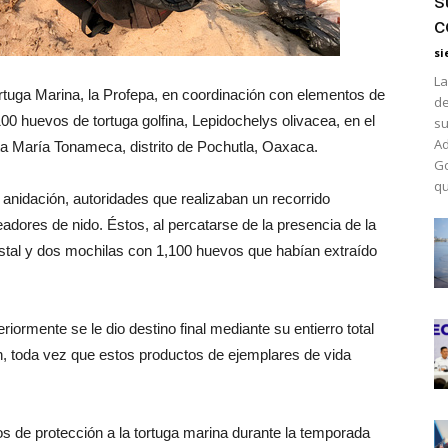
s
c
si
La
rtuga Marina, la Profepa, en coordinación con elementos de
de
00 huevos de tortuga golfina, Lepidochelys olivacea, en el
su
Ad
ta María Tonameca, distrito de Pochutla, Oaxaca.
Go
qu
e anidación, autoridades que realizaban un recorrido
adores de nido. Éstos, al percatarse de la presencia de la
tal y dos mochilas con 1,100 huevos que habían extraído
iormente se le dio destino final mediante su entierro total
ón, toda vez que estos productos de ejemplares de vida
os de protección a la tortuga marina durante la temporada