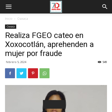
Inicio
Oaxaca
Oaxaca
Realiza FGEO cateo en
Xoxocotlán, aprehenden a
mujer por fraude
febrero 5, 2024
549