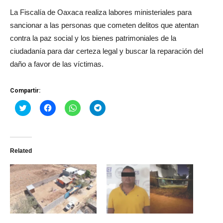
La Fiscalía de Oaxaca realiza labores ministeriales para
sancionar a las personas que cometen delitos que atentan
contra la paz social y los bienes patrimoniales de la
ciudadanía para dar certeza legal y buscar la reparación del
daño a favor de las víctimas.
Compartir:
Haz
Haz
Haz
Haz
clic
clic
clic
clic
para
para
para
para
compartir
compartir
compartir
compartir
en
en
en
en
Twitter
Facebook
WhatsApp
Telegram
(Se
(Se
(Se
(Se
Related
abre
abre
abre
abre
en
en
en
en
una
una
una
una
ventana
ventana
ventana
ventana
nueva)
nueva)
nueva)
nueva)