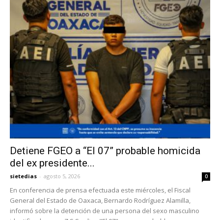
Detiene FGEO a “El 07” probable homicida
del ex presidente...
sietedias
-
agosto 5, 2026
0
En conferencia de prensa efectuada este miércoles, el Fiscal
General del Estado de Oaxaca, Bernardo Rodríguez Alamilla,
informó sobre la detención de una persona del sexo masculino