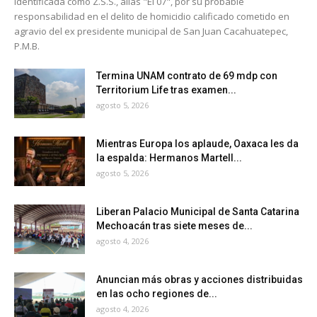
identificada como Z.S.S., alias "El 07", por su probable
responsabilidad en el delito de homicidio calificado cometido en
agravio del ex presidente municipal de San Juan Cacahuatepec,
P.M.B.
Termina UNAM contrato de 69 mdp con
Territorium Life tras examen...
agosto 5, 2026
Mientras Europa los aplaude, Oaxaca les da
la espalda: Hermanos Martell...
agosto 5, 2026
Liberan Palacio Municipal de Santa Catarina
Mechoacán tras siete meses de...
agosto 4, 2026
Anuncian más obras y acciones distribuidas
en las ocho regiones de...
agosto 4, 2026